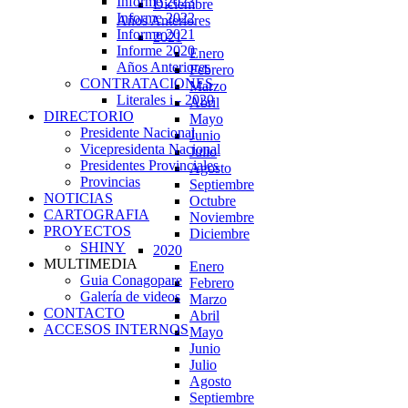
Informe 2023
Diciembre
Informe 2022
Años Anteriores
Informe 2021
2021
Informe 2020
Enero
Años Anteriores
Febrero
CONTRATACIONES
Marzo
Literales i - 2020
Abril
DIRECTORIO
Mayo
Presidente Nacional
Junio
Vicepresidenta Nacional
Julio
Presidentes Provinciales
Agosto
Provincias
Septiembre
NOTICIAS
Octubre
CARTOGRAFIA
Noviembre
PROYECTOS
Diciembre
SHINY
2020
MULTIMEDIA
Enero
Guia Conagopare
Febrero
Galería de videos
Marzo
CONTACTO
Abril
ACCESOS INTERNOS
Mayo
Junio
Julio
Agosto
Septiembre