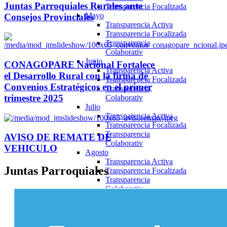
Juntas Parroquiales Rurales ante
Transparencia Focalizada
Mayo
Consejos Provinciales
Transparencia Activa
Transparencia Focalizada
Transparencia
Colaborativ
Junio
CONAGOPARE Nacional Fortalece
Transparencia Activa
el Desarrollo Rural con la firma de
Transparencia Focalizada
Convenios Estratégicos en el primer
Transparencia
trimestre 2025
Colaborativ
Julio
Transparencia Activa
Transparencia Focalizada
Transparencia
AVISO DE REMATE DE
Colaborativ
VEHICULO
Agosto
Transparencia Activa
Juntas
Parroquiales
Transparencia Focalizada
Transparencia
Colaborativ
Septiembre
Transparencia Activa
Transparencia Focalizada
Transparencia