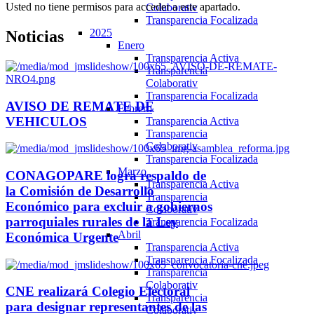
Usted no tiene permisos para acceder a este apartado.
Colaborativ
Transparencia Focalizada
2025
Noticias
Enero
Transparencia Activa
Transparencia
Colaborativ
Transparencia Focalizada
AVISO DE REMATE DE
Febrero
VEHICULOS
Transparencia Activa
Transparencia
Colaborativ
Transparencia Focalizada
Marzo
CONAGOPARE logra respaldo de
Transparencia Activa
la Comisión de Desarrollo
Transparencia
Económico para excluir a gobiernos
Colaborativ
parroquiales rurales de la Ley
Transparencia Focalizada
Abril
Económica Urgente
Transparencia Activa
Transparencia Focalizada
Transparencia
Colaborativ
CNE realizará Colegio Electoral
Transparencia
para designar representantes de las
Colaborativ