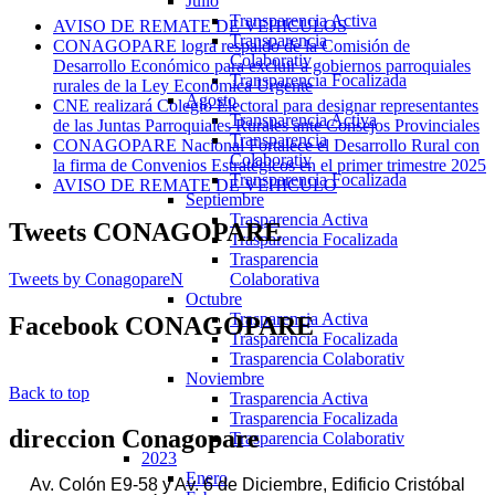
Julio
Transparencia Activa
AVISO DE REMATE DE VEHICULOS
Transparencia
CONAGOPARE logra respaldo de la Comisión de
Colaborativ
Desarrollo Económico para excluir a gobiernos parroquiales
Transparencia Focalizada
rurales de la Ley Económica Urgente
Agosto
CNE realizará Colegio Electoral para designar representantes
Transparencia Activa
de las Juntas Parroquiales Rurales ante Consejos Provinciales
Transparencia
CONAGOPARE Nacional Fortalece el Desarrollo Rural con
Colaborativ
la firma de Convenios Estratégicos en el primer trimestre 2025
Transparencia Focalizada
AVISO DE REMATE DE VEHICULO
Septiembre
Trasparencia Activa
Tweets
CONAGOPARE
Trasparencia Focalizada
Trasparencia
Tweets by ConagopareN
Colaborativa
Octubre
Trasparencia Activa
Facebook
CONAGOPARE
Trasparencia Focalizada
Trasparencia Colaborativ
Noviembre
Back to top
Trasparencia Activa
Trasparencia Focalizada
direccion
Conagopare
Trasparencia Colaborativ
2023
Enero
Av. Colón E9-58 y Av. 6 de Diciembre, Edificio Cristóbal