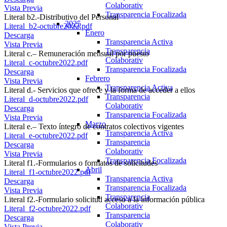
Colaborativ
Vista Previa
Transparencia Focalizada
Literal b2.-Distributivo del Personal
2025
Literal_b2-octubre2022.pdf
Enero
Descarga
Transparencia Activa
Vista Previa
Transparencia
Literal c.– Remuneración mensual por puesto
Colaborativ
Literal_c-octubre2022.pdf
Transparencia Focalizada
Descarga
Febrero
Vista Previa
Transparencia Activa
Literal d.- Servicios que ofrece y la forma de acceder a ellos
Transparencia
Literal_d-octubre2022.pdf
Colaborativ
Descarga
Transparencia Focalizada
Vista Previa
Marzo
Literal e.– Texto íntegro de contratos colectivos vigentes
Transparencia Activa
Literal_e-octubre2022.pdf
Transparencia
Descarga
Colaborativ
Vista Previa
Transparencia Focalizada
Literal f1.-Formularios o formatos de solicitudes
Abril
Literal_f1-octubre2022.pdf
Transparencia Activa
Descarga
Transparencia Focalizada
Vista Previa
Transparencia
Literal f2.-Formulario solicitud acceso a la información pública
Colaborativ
Literal_f2-octubre2022.pdf
Transparencia
Descarga
Colaborativ
Vista Previa