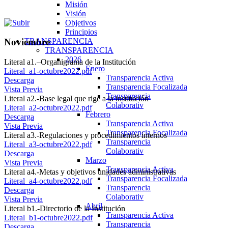
Misión
Visión
Objetivos
Principios
TRANSPARENCIA
Noviembre
TRANSPARENCIA
2026
Literal a1.–Organigrama de la Institución
Enero
Literal_a1-octubre2022.pdf
Transparencia Activa
Descarga
Transparencia Focalizada
Vista Previa
Transparencia
Literal a2.-Base legal que rige a la institución
Colaborativ
Literal_a2-octubre2022.pdf
Febrero
Descarga
Transparencia Activa
Vista Previa
Transparencia Focalizada
Literal a3.-Regulaciones y procedimientos internos
Transparencia
Literal_a3-octubre2022.pdf
Colaborativ
Descarga
Marzo
Vista Previa
Transparencia Activa
Literal a4.-Metas y objetivos unidades administrativas
Transparencia Focalizada
Literal_a4-octubre2022.pdf
Transparencia
Descarga
Colaborativ
Vista Previa
Abril
Literal b1.-Directorio de la Institución
Transparencia Activa
Literal_b1-octubre2022.pdf
Transparencia
Descarga