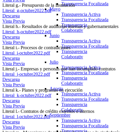
Transparencia Focalizada
Literal g.- Presupuesto de la Institución
Mayo
Literal_g-octubre2022.pdf
Transparencia Activa
Descarga
Transparencia Focalizada
Vista Previa
Transparencia
Literal h.- Resultados de auditorías internas y gubernamentales
Colaborativ
Literal_h-octubre2022.pdf
Junio
Descarga
Transparencia Activa
Vista Previa
Transparencia Focalizada
Literal i.- Procesos de contrataciones
Transparencia
Literal_i-octubre2022.pdf
Colaborativ
Descarga
Julio
Vista Previa
Transparencia Activa
Literal j.- Empresas y personas que han incumplido contratos
Transparencia Focalizada
Literal_j-octubre2022.pdf
Transparencia
Descarga
Colaborativ
Vista Previa
Agosto
Literal k.- Planes y programas en ejecución
Transparencia Activa
Literal_k-octubre2022.pdf
Transparencia Focalizada
Descarga
Transparencia
Vista Previa
Colaborativ
Literal l.- Contratos de crédito externos o internos
Septiembre
Literal_l-octubre2022.pdf
Transparencia Activa
Descarga
Transparencia Focalizada
Vista Previa
Transparencia