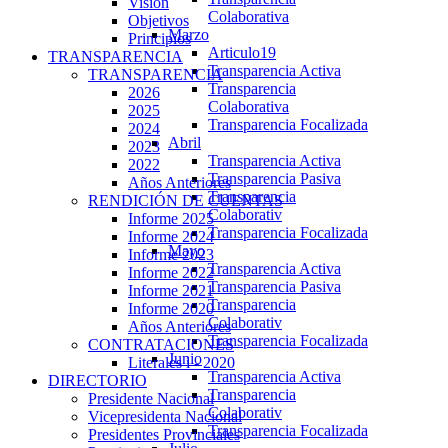
Visión
Colaborativa
Objetivos
Marzo
Principios
Articulo19
TRANSPARENCIA
Transparencia Activa
TRANSPARENCIA
Transparencia
2026
Colaborativa
2025
Transparencia Focalizada
2024
Abril
2023
Transparencia Activa
2022
Transparencia Pasiva
Años Anteriores
Transparencia
RENDICIÓN DE CUENTAS
Colaborativ
Informe 2025
Transparencia Focalizada
Informe 2024
Mayo
Informe 2023
Transparencia Activa
Informe 2022
Transparencia Pasiva
Informe 2021
Transparencia
Informe 2020
Colaborativ
Años Anteriores
Transparencia Focalizada
CONTRATACIONES
Junio
Literales i - 2020
Transparencia Activa
DIRECTORIO
Transparencia
Presidente Nacional
Colaborativ
Vicepresidenta Nacional
Transparencia Focalizada
Presidentes Provinciales