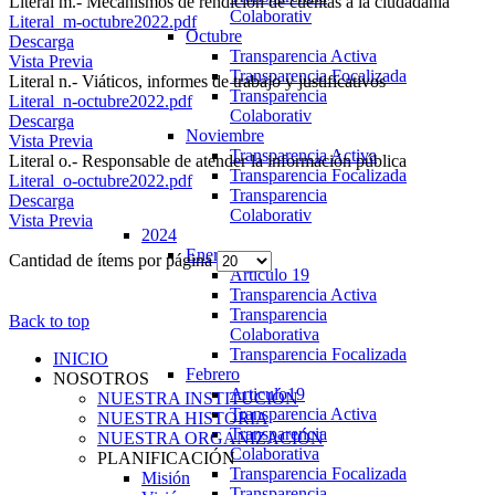
Literal m.- Mecanismos de rendición de cuentas a la ciudadanía
Colaborativ
Literal_m-octubre2022.pdf
Octubre
Descarga
Transparencia Activa
Vista Previa
Transparencia Focalizada
Literal n.- Viáticos, informes de trabajo y justificativos
Transparencia
Literal_n-octubre2022.pdf
Colaborativ
Descarga
Noviembre
Vista Previa
Transparencia Activa
Literal o.- Responsable de atender la información pública
Transparencia Focalizada
Literal_o-octubre2022.pdf
Transparencia
Descarga
Colaborativ
Vista Previa
2024
Enero
Cantidad de ítems por página
Articulo 19
Transparencia Activa
Transparencia
Back to top
Colaborativa
Transparencia Focalizada
INICIO
Febrero
NOSOTROS
Articulo19
NUESTRA INSTITUCIÓN
Transparencia Activa
NUESTRA HISTORIA
Transparencia
NUESTRA ORGANIZACIÓN
Colaborativa
PLANIFICACIÓN
Transparencia Focalizada
Misión
Transparencia