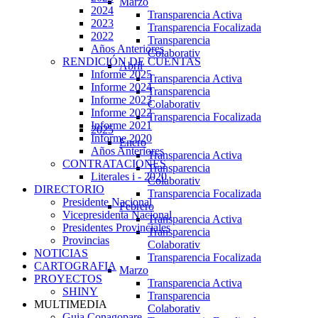
Marzo
2024
Transparencia Activa
2023
Transparencia Focalizada
2022
Transparencia
Años Anteriores
Colaborativ
RENDICIÓN DE CUENTAS
Abril
Informe 2025
Transparencia Activa
Informe 2024
Transparencia
Informe 2023
Colaborativ
Informe 2022
Transparencia Focalizada
Informe 2021
2025
Informe 2020
Enero
Años Anteriores
Transparencia Activa
CONTRATACIONES
Transparencia
Literales i - 2020
Colaborativ
DIRECTORIO
Transparencia Focalizada
Presidente Nacional
Febrero
Vicepresidenta Nacional
Transparencia Activa
Presidentes Provinciales
Transparencia
Provincias
Colaborativ
NOTICIAS
Transparencia Focalizada
CARTOGRAFIA
Marzo
PROYECTOS
Transparencia Activa
SHINY
Transparencia
MULTIMEDIA
Colaborativ
Guia Conagopare