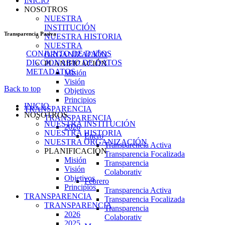
INICIO
NOSOTROS
NUESTRA
INSTITUCIÓN
Transparencia Pasiva
NUESTRA HISTORIA
NUESTRA
CONJUNTO DE DATOS
ORGANIZACIÓN
DICCIONARIO DE DATOS
PLANIFICACIÓN
METADATOS
Misión
Visión
Back to top
Objetivos
Principios
INICIO
TRANSPARENCIA
NOSOTROS
TRANSPARENCIA
NUESTRA INSTITUCIÓN
2026
NUESTRA HISTORIA
Enero
NUESTRA ORGANIZACIÓN
Transparencia Activa
PLANIFICACIÓN
Transparencia Focalizada
Misión
Transparencia
Visión
Colaborativ
Objetivos
Febrero
Principios
Transparencia Activa
TRANSPARENCIA
Transparencia Focalizada
TRANSPARENCIA
Transparencia
2026
Colaborativ
2025