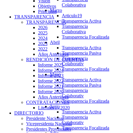
Visión
Colaborativa
Objetivos
Marzo
Principios
Articulo19
TRANSPARENCIA
Transparencia Activa
TRANSPARENCIA
Transparencia
2026
Colaborativa
2025
Transparencia Focalizada
2024
Abril
2023
Transparencia Activa
2022
Transparencia Pasiva
Años Anteriores
Transparencia
RENDICIÓN DE CUENTAS
Colaborativ
Informe 2025
Transparencia Focalizada
Informe 2024
Mayo
Informe 2023
Transparencia Activa
Informe 2022
Transparencia Pasiva
Informe 2021
Transparencia
Informe 2020
Colaborativ
Años Anteriores
Transparencia Focalizada
CONTRATACIONES
Junio
Literales i - 2020
Transparencia Activa
DIRECTORIO
Transparencia
Presidente Nacional
Colaborativ
Vicepresidenta Nacional
Transparencia Focalizada
Presidentes Provinciales