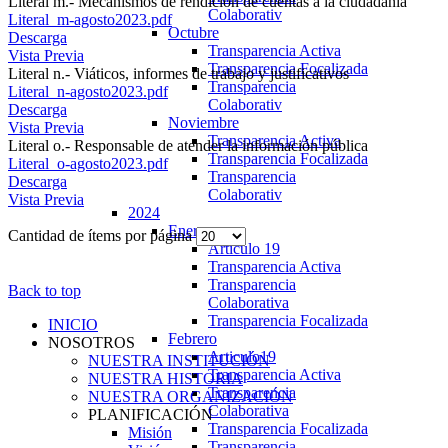
Literal m.- Mecanismos de rendición de cuentas a la ciudadanía
Colaborativ
Literal_m-agosto2023.pdf
Octubre
Descarga
Transparencia Activa
Vista Previa
Transparencia Focalizada
Literal n.- Viáticos, informes de trabajo y justificativos
Transparencia
Literal_n-agosto2023.pdf
Colaborativ
Descarga
Noviembre
Vista Previa
Transparencia Activa
Literal o.- Responsable de atender la información pública
Transparencia Focalizada
Literal_o-agosto2023.pdf
Transparencia
Descarga
Colaborativ
Vista Previa
2024
Enero
Cantidad de ítems por página
Articulo 19
Transparencia Activa
Transparencia
Back to top
Colaborativa
Transparencia Focalizada
INICIO
Febrero
NOSOTROS
Articulo19
NUESTRA INSTITUCIÓN
Transparencia Activa
NUESTRA HISTORIA
Transparencia
NUESTRA ORGANIZACIÓN
Colaborativa
PLANIFICACIÓN
Transparencia Focalizada
Misión
Transparencia