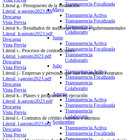
Transparencia Focalizada
Literal g.- Presupuesto de la Institución
Mayo
Literal_g-agosto2023.pdf
Transparencia Activa
Descarga
Transparencia Focalizada
Vista Previa
Transparencia
Literal h.- Resultados de auditorías internas y gubernamentales
Colaborativ
Literal_h-agosto2023.pdf
Junio
Descarga
Transparencia Activa
Vista Previa
Transparencia Focalizada
Literal i.- Procesos de contrataciones
Transparencia
Literal_i-agosto2023.pdf
Colaborativ
Descarga
Julio
Vista Previa
Transparencia Activa
Literal j.- Empresas y personas que han incumplido contratos
Transparencia Focalizada
Literal_j-agosto2023.pdf
Transparencia
Descarga
Colaborativ
Vista Previa
Agosto
Literal k.- Planes y programas en ejecución
Transparencia Activa
Literal_k-agosto2023.pdf
Transparencia Focalizada
Descarga
Transparencia
Vista Previa
Colaborativ
Literal l.- Contratos de crédito externos o internos
Septiembre
Literal_l-agosto2023.pdf
Transparencia Activa
Descarga
Transparencia Focalizada
Vista Previa
Transparencia