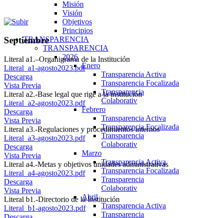
Misión
Visión
Objetivos
Principios
TRANSPARENCIA
Septiembre
TRANSPARENCIA
2026
Literal a1.–Organigrama de la Institución
Enero
Literal_a1-agosto2023.pdf
Transparencia Activa
Descarga
Transparencia Focalizada
Vista Previa
Transparencia
Literal a2.-Base legal que rige a la institución
Colaborativ
Literal_a2-agosto2023.pdf
Febrero
Descarga
Transparencia Activa
Vista Previa
Transparencia Focalizada
Literal a3.-Regulaciones y procedimientos internos
Transparencia
Literal_a3-agosto2023.pdf
Colaborativ
Descarga
Marzo
Vista Previa
Transparencia Activa
Literal a4.-Metas y objetivos unidades administrativas
Transparencia Focalizada
Literal_a4-agosto2023.pdf
Transparencia
Descarga
Colaborativ
Vista Previa
Abril
Literal b1.-Directorio de la Institución
Transparencia Activa
Literal_b1-agosto2023.pdf
Transparencia
Descarga