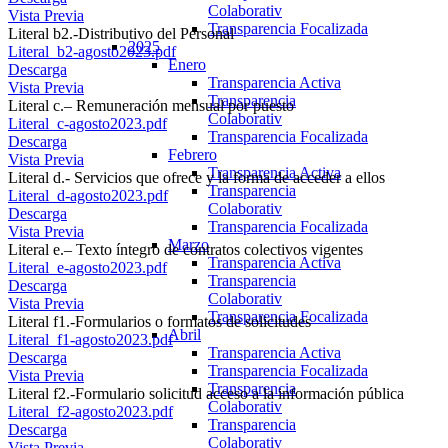
Colaborativ
Vista Previa
Transparencia Focalizada
Literal b2.-Distributivo del Personal
2025
Literal_b2-agosto2023.pdf
Enero
Descarga
Transparencia Activa
Vista Previa
Transparencia
Literal c.– Remuneración mensual por puesto
Colaborativ
Literal_c-agosto2023.pdf
Transparencia Focalizada
Descarga
Febrero
Vista Previa
Transparencia Activa
Literal d.- Servicios que ofrece y la forma de acceder a ellos
Transparencia
Literal_d-agosto2023.pdf
Colaborativ
Descarga
Transparencia Focalizada
Vista Previa
Marzo
Literal e.– Texto íntegro de contratos colectivos vigentes
Transparencia Activa
Literal_e-agosto2023.pdf
Transparencia
Descarga
Colaborativ
Vista Previa
Transparencia Focalizada
Literal f1.-Formularios o formatos de solicitudes
Abril
Literal_f1-agosto2023.pdf
Transparencia Activa
Descarga
Transparencia Focalizada
Vista Previa
Transparencia
Literal f2.-Formulario solicitud acceso a la información pública
Colaborativ
Literal_f2-agosto2023.pdf
Transparencia
Descarga
Colaborativ
Vista Previa