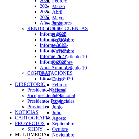
2025
Febrero
2024
Marzo
2023
Abril
2022
Mayo
Años Anteriores
Junio
RENDICIÓN DE CUENTAS
Julio
Informe 2025
Agosto
Informe 2024
Septiembre
Informe 2023
Octubre
Informe 2022
Noviembre
Informe 2021
Artículo 19
Informe 2020
Diciembre
Años Anteriores
Artículo 19
CONTRATACIONES
2022
Literales i - 2020
Enero
DIRECTORIO
Febrero
Presidente Nacional
Marzo
Vicepresidenta Nacional
Abril
Presidentes Provinciales
Mayo
Provincias
Junio
NOTICIAS
Julio
CARTOGRAFIA
Agosto
PROYECTOS
Septiembre
SHINY
Octubre
MULTIMEDIA
Noviembre