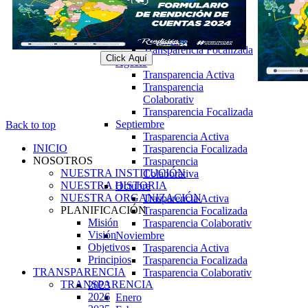
Julio
Transparencia Activa
Transparencia
Colaborativ
Transparencia Focalizada
Click Aquí
Agosto
Transparencia Activa
Transparencia
Colaborativ
Transparencia Focalizada
Septiembre
Back to top
Trasparencia Activa
INICIO
Trasparencia Focalizada
NOSOTROS
Trasparencia
NUESTRA INSTITUCIÓN
Colaborativa
NUESTRA HISTORIA
Octubre
NUESTRA ORGANIZACIÓN
Trasparencia Activa
PLANIFICACIÓN
Trasparencia Focalizada
Misión
Trasparencia Colaborativ
Visión
Noviembre
Objetivos
Trasparencia Activa
Principios
Trasparencia Focalizada
TRANSPARENCIA
Trasparencia Colaborativ
TRANSPARENCIA
2023
2026
Enero