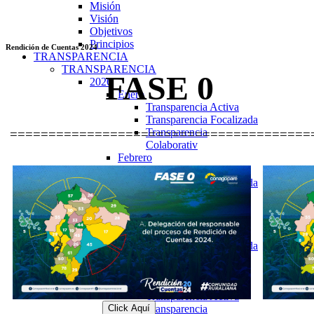
Misión
Visión
Objetivos
Principios
Rendición de Cuentas 2024
TRANSPARENCIA
TRANSPARENCIA
FASE 0
2026
Enero
Transparencia Activa
Transparencia Focalizada
Transparencia
=======================================
Colaborativ
Febrero
Transparencia Activa
Transparencia Focalizada
Transparencia
Colaborativ
Marzo
Transparencia Activa
Transparencia Focalizada
Transparencia
Colaborativ
Abril
Transparencia Activa
Click Aquí
Transparencia