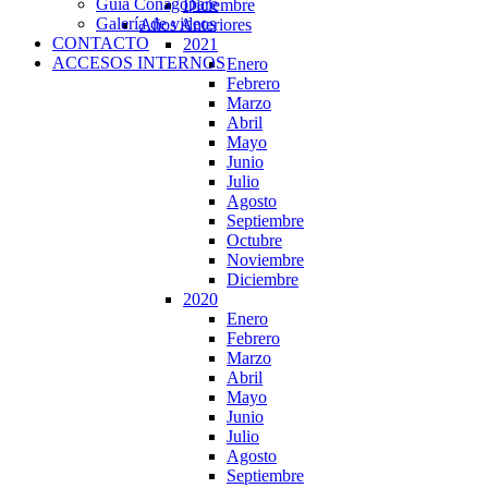
Guia Conagopare
Diciembre
Galería de videos
Años Anteriores
CONTACTO
2021
ACCESOS INTERNOS
Enero
Febrero
Marzo
Abril
Mayo
Junio
Julio
Agosto
Septiembre
Octubre
Noviembre
Diciembre
2020
Enero
Febrero
Marzo
Abril
Mayo
Junio
Julio
Agosto
Septiembre