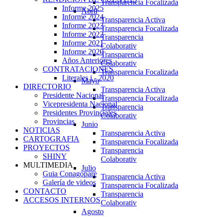
Transparencia Focalizada
Informe 2025
Abril
Informe 2024
Transparencia Activa
Informe 2023
Transparencia Focalizada
Informe 2022
Transparencia
Informe 2021
Colaborativ
Informe 2020
Transparencia
Años Anteriores
Colaborativ
CONTRATACIONES
Transparencia Focalizada
Literales i - 2020
Mayo
DIRECTORIO
Transparencia Activa
Presidente Nacional
Transparencia Focalizada
Vicepresidenta Nacional
Transparencia
Presidentes Provinciales
Colaborativ
Provincias
Junio
NOTICIAS
Transparencia Activa
CARTOGRAFIA
Transparencia Focalizada
PROYECTOS
Transparencia
SHINY
Colaborativ
MULTIMEDIA
Julio
Guia Conagopare
Transparencia Activa
Galería de videos
Transparencia Focalizada
CONTACTO
Transparencia
ACCESOS INTERNOS
Colaborativ
Agosto