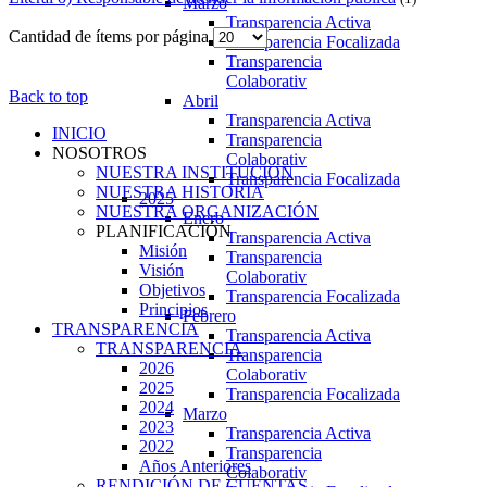
Marzo
Transparencia Activa
Cantidad de ítems por página
Transparencia Focalizada
Transparencia
Colaborativ
Back to top
Abril
Transparencia Activa
INICIO
Transparencia
NOSOTROS
Colaborativ
NUESTRA INSTITUCIÓN
Transparencia Focalizada
NUESTRA HISTORIA
2025
NUESTRA ORGANIZACIÓN
Enero
PLANIFICACIÓN
Transparencia Activa
Misión
Transparencia
Visión
Colaborativ
Objetivos
Transparencia Focalizada
Principios
Febrero
TRANSPARENCIA
Transparencia Activa
TRANSPARENCIA
Transparencia
2026
Colaborativ
2025
Transparencia Focalizada
2024
Marzo
2023
Transparencia Activa
2022
Transparencia
Años Anteriores
Colaborativ
RENDICIÓN DE CUENTAS