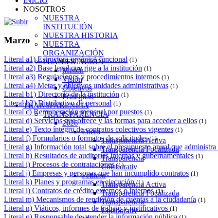
INICIO
NOSOTROS
NUESTRA
INSTITUCIÓN
NUESTRA HISTORIA
Marzo
NUESTRA
ORGANIZACIÓN
Literal a1) Estructura orgánica funcional
(1)
PLANIFICACIÓN
Literal a2) Base legal que rige a la institución
(1)
Misión
Literal a3) Regulaciones y procedimientos internos
(1)
Visión
Literal a4) Metas y objetivos unidades administrativas
(1)
Objetivos
Literal b1) Directorio de la institución
(1)
Principios
Literal b2) Distributivo de personal
(1)
TRANSPARENCIA
Literal c) Remuneración mensual por puestos
(1)
TRANSPARENCIA
Literal d) Servicios que ofrece y las formas para acceder a ellos
(1)
2026
Literal e) Texto íntegro de contratos colectivos vigentes
(1)
Enero
Literal f) Formularios o formatos de solicitudes
(1)
Transparencia Activa
Literal g) Información total sobre el presupuesto anual que administra 
Transparencia Focalizada
Literal h) Resultados de auditorías internas y gubernamentales
(1)
Transparencia
Literal i) Procesos de contrataciones
(1)
Colaborativ
Literal j) Empresas y personas que han incumplido contratos
(1)
Febrero
Literal k) Planes y programas en ejecución
(1)
Transparencia Activa
Literal l) Contratos de crédito externos o internos
(1)
Transparencia Focalizada
Literal m) Mecanismos de rendición de cuentas a la ciudadanía
(1)
Transparencia
Literal n) Viáticos, informes de trabajo y justificativos
(1)
Colaborativ
Literal o) Responsable de atender la información pública
(1)