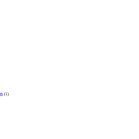
os
(1)