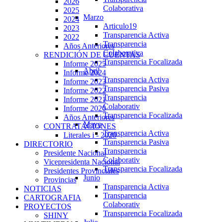
2026
Colaborativa
2025
Marzo
2024
Articulo19
2023
Transparencia Activa
2022
Transparencia
Años Anteriores
Colaborativa
RENDICIÓN DE CUENTAS
Transparencia Focalizada
Informe 2025
Abril
Informe 2024
Transparencia Activa
Informe 2023
Transparencia Pasiva
Informe 2022
Transparencia
Informe 2021
Colaborativ
Informe 2020
Transparencia Focalizada
Años Anteriores
Mayo
CONTRATACIONES
Transparencia Activa
Literales i - 2020
Transparencia Pasiva
DIRECTORIO
Transparencia
Presidente Nacional
Colaborativ
Vicepresidenta Nacional
Transparencia Focalizada
Presidentes Provinciales
Junio
Provincias
Transparencia Activa
NOTICIAS
Transparencia
CARTOGRAFIA
Colaborativ
PROYECTOS
Transparencia Focalizada
SHINY