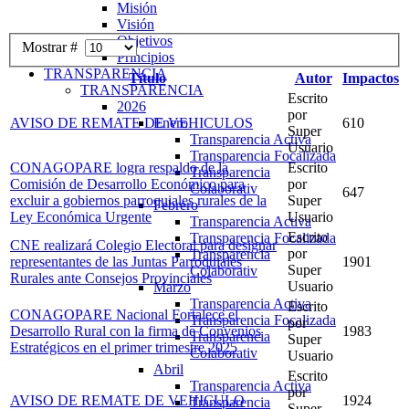
Misión
Visión
Objetivos
Mostrar #
Principios
TRANSPARENCIA
Título
Autor
Impactos
TRANSPARENCIA
Escrito
2026
por
Enero
AVISO DE REMATE DE VEHICULOS
610
Super
Transparencia Activa
Usuario
Transparencia Focalizada
CONAGOPARE logra respaldo de la
Escrito
Transparencia
Comisión de Desarrollo Económico para
por
Colaborativ
647
excluir a gobiernos parroquiales rurales de la
Super
Febrero
Ley Económica Urgente
Usuario
Transparencia Activa
Escrito
Transparencia Focalizada
CNE realizará Colegio Electoral para designar
por
Transparencia
representantes de las Juntas Parroquiales
1901
Super
Colaborativ
Rurales ante Consejos Provinciales
Usuario
Marzo
Transparencia Activa
Escrito
CONAGOPARE Nacional Fortalece el
Transparencia Focalizada
por
Desarrollo Rural con la firma de Convenios
1983
Transparencia
Super
Estratégicos en el primer trimestre 2025
Colaborativ
Usuario
Abril
Escrito
Transparencia Activa
por
AVISO DE REMATE DE VEHICULO
1924
Transparencia
Super