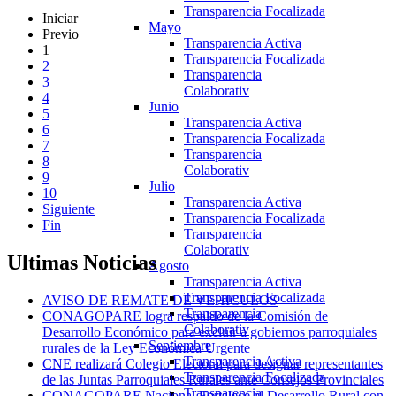
Transparencia Focalizada
Iniciar
Mayo
Previo
Transparencia Activa
1
Transparencia Focalizada
2
Transparencia
3
Colaborativ
4
Junio
5
Transparencia Activa
6
Transparencia Focalizada
7
Transparencia
8
Colaborativ
9
Julio
10
Transparencia Activa
Siguiente
Transparencia Focalizada
Fin
Transparencia
Colaborativ
Ultimas
Noticias
Agosto
Transparencia Activa
Transparencia Focalizada
AVISO DE REMATE DE VEHICULOS
Transparencia
CONAGOPARE logra respaldo de la Comisión de
Colaborativ
Desarrollo Económico para excluir a gobiernos parroquiales
Septiembre
rurales de la Ley Económica Urgente
Transparencia Activa
CNE realizará Colegio Electoral para designar representantes
Transparencia Focalizada
de las Juntas Parroquiales Rurales ante Consejos Provinciales
Transparencia
CONAGOPARE Nacional Fortalece el Desarrollo Rural con