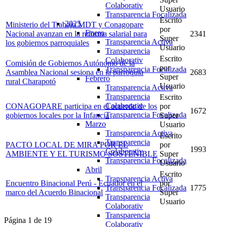
Colaborativ
Usuario
Transparencia Focalizada
Escrito
2025
Ministerio del Trabajo MDT y Conagopare
por
Enero
Nacional avanzan en la reforma salarial para
2341
Super
Transparencia Activa
los gobiernos parroquiales
Usuario
Transparencia
Escrito
Colaborativ
Comisión de Gobiernos Autónomo de la
por
Transparencia Focalizada
Asamblea Nacional sesiona en la parroquia
2683
Super
Febrero
rural Charapotó
Usuario
Transparencia Activa
Transparencia
Escrito
Colaborativ
CONAGOPARE participa en el acuerdo de los
por
1672
Transparencia Focalizada
gobiernos locales por la Infancia
Super
Marzo
Usuario
Transparencia Activa
Escrito
Transparencia
PACTO LOCAL DE MIRA POR EL
por
1993
Colaborativ
AMBIENTE Y EL TURISMO SOSTENIBLE
Super
Transparencia Focalizada
Usuario
Abril
Escrito
Transparencia Activa
Encuentro Binacional Perú - Ecuador en el
por
Transparencia Focalizada
1775
marco del Acuerdo Binacional
Super
Transparencia
Usuario
Colaborativ
Transparencia
Página 1 de 19
Colaborativ