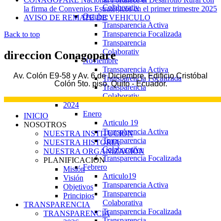
Colaborativ
la firma de Convenios Estratégicos en el primer trimestre 2025
Octubre
AVISO DE REMATE DE VEHICULO
Transparencia Activa
Transparencia Focalizada
Back to top
Transparencia
Colaborativ
direccion
Conagopare
Noviembre
Transparencia Activa
Av. Colón E9-58 y Av. 6 de Diciembre, Edificio Cristóbal
Transparencia Focalizada
Colón 5to. piso, Quito - Ecuador.
Transparencia
Colaborativ
2024
Enero
INICIO
Articulo 19
NOSOTROS
Transparencia Activa
NUESTRA INSTITUCIÓN
Transparencia
NUESTRA HISTORIA
Colaborativa
NUESTRA ORGANIZACIÓN
Transparencia Focalizada
PLANIFICACIÓN
Febrero
Misión
Articulo19
Visión
Transparencia Activa
Objetivos
Transparencia
Principios
Colaborativa
TRANSPARENCIA
Transparencia Focalizada
TRANSPARENCIA
Transparencia