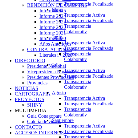
Transparencia Focalizada
RENDICIÓN DE CUENTAS
Mayo
Informe 2025
Transparencia Activa
Informe 2024
Transparencia Focalizada
Informe 2023
Transparencia
Informe 2022
Colaborativ
Informe 2021
Junio
Informe 2020
Transparencia Activa
Años Anteriores
Transparencia Focalizada
CONTRATACIONES
Transparencia
Literales i - 2020
Colaborativ
DIRECTORIO
Julio
Presidente Nacional
Transparencia Activa
Vicepresidenta Nacional
Transparencia Focalizada
Presidentes Provinciales
Transparencia
Provincias
Colaborativ
NOTICIAS
Agosto
CARTOGRAFIA
Transparencia Activa
PROYECTOS
Transparencia Focalizada
SHINY
Transparencia
MULTIMEDIA
Colaborativ
Guia Conagopare
Septiembre
Galería de videos
Transparencia Activa
CONTACTO
Transparencia Focalizada
ACCESOS INTERNOS
Transparencia