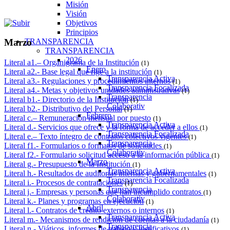
Misión
Visión
Objetivos
Principios
TRANSPARENCIA
Marzo
TRANSPARENCIA
2026
Literal a1.– Organigrama de la Institución
(1)
Enero
Literal a2.- Base legal que rige a la institución
(1)
Transparencia Activa
Literal a3.- Regulaciones y procedimientos internos
(1)
Transparencia Focalizada
Literal a4.- Metas y objetivos unidades administrativas
(1)
Transparencia
Literal b1.- Directorio de la Institución
(1)
Colaborativ
Literal b2.- Distributivo del Personal
(1)
Febrero
Literal c.– Remuneración mensual por puesto
(1)
Transparencia Activa
Literal d.- Servicios que ofrece y la forma de acceder a ellos
(1)
Transparencia Focalizada
Literal e.– Texto íntegro de contratos colectivos vigentes
(1)
Transparencia
Literal f1.- Formularios o formatos de solicitudes
(1)
Colaborativ
Literal f2.- Formulario solicitud acceso a la información pública
(1)
Marzo
Literal g.- Presupuesto de la Institución
(1)
Transparencia Activa
Literal h.- Resultados de auditorías internas y gubernamentales
(1)
Transparencia Focalizada
Literal i.- Procesos de contrataciones
(1)
Transparencia
Literal j.- Empresas y personas que han incumplido contratos
(1)
Colaborativ
Literal k.- Planes y programas en ejecución
(1)
Abril
Literal l.- Contratos de crédito externos o internos
(1)
Transparencia Activa
Literal m.- Mecanismos de rendición de cuentas a la ciudadanía
(1)
Transparencia
Literal n.- Viáticos, informes de trabajo y justificativos
(1)