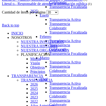
Colaborativ
Literal o.- Responsable de atender la información pública
(1)
Transparencia Focalizada
2025
Cantidad de ítems por página
Enero
Transparencia Activa
Transparencia
Back to top
Colaborativ
Transparencia Focalizada
INICIO
Febrero
NOSOTROS
Transparencia Activa
NUESTRA INSTITUCIÓN
Transparencia
NUESTRA HISTORIA
Colaborativ
NUESTRA ORGANIZACIÓN
Transparencia Focalizada
PLANIFICACIÓN
Marzo
Misión
Transparencia Activa
Visión
Transparencia
Objetivos
Colaborativ
Principios
Transparencia Focalizada
TRANSPARENCIA
Abril
TRANSPARENCIA
Transparencia Activa
2026
Transparencia Focalizada
2025
Transparencia
2024
Colaborativ
2023
Transparencia
2022
Colaborativ
Años Anteriores