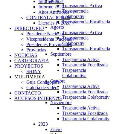
Julio
Informe 2021
Transparencia Activa
Informe 2020
Transparencia
Años Anteriores
Colaborativ
CONTRATACIONES
Transparencia Focalizada
Literales i - 2020
Agosto
DIRECTORIO
Transparencia Activa
Presidente Nacional
Transparencia
Vicepresidenta Nacional
Colaborativ
Presidentes Provinciales
Transparencia Focalizada
Provincias
Septiembre
NOTICIAS
Trasparencia Activa
CARTOGRAFIA
Trasparencia Focalizada
PROYECTOS
Trasparencia
SHINY
Colaborativa
MULTIMEDIA
Octubre
Guia Conagopare
Trasparencia Activa
Galería de videos
Trasparencia Focalizada
CONTACTO
Trasparencia Colaborativ
ACCESOS INTERNOS
Noviembre
Trasparencia Activa
Trasparencia Focalizada
Trasparencia Colaborativ
2023
Enero