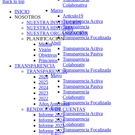
Back to top
Colaborativa
Marzo
INICIO
Articulo19
NOSOTROS
Transparencia Activa
NUESTRA INSTITUCIÓN
Transparencia
NUESTRA HISTORIA
Colaborativa
NUESTRA ORGANIZACIÓN
Transparencia Focalizada
PLANIFICACIÓN
Abril
Misión
Transparencia Activa
Visión
Transparencia Pasiva
Objetivos
Transparencia
Principios
Colaborativ
TRANSPARENCIA
Transparencia Focalizada
TRANSPARENCIA
Mayo
2026
Transparencia Activa
2025
Transparencia Pasiva
2024
Transparencia
2023
Colaborativ
2022
Transparencia Focalizada
Años Anteriores
Junio
RENDICIÓN DE CUENTAS
Transparencia Activa
Informe 2025
Transparencia
Informe 2024
Colaborativ
Informe 2023
Transparencia Focalizada
Informe 2022