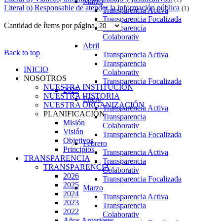
Marzo
Literal o) Responsable de atender la información pública
(1)
Transparencia Activa
Transparencia Focalizada
Cantidad de ítems por página
Transparencia
Colaborativ
Abril
Back to top
Transparencia Activa
Transparencia
INICIO
Colaborativ
NOSOTROS
Transparencia Focalizada
NUESTRA INSTITUCIÓN
2025
NUESTRA HISTORIA
Enero
NUESTRA ORGANIZACIÓN
Transparencia Activa
PLANIFICACIÓN
Transparencia
Misión
Colaborativ
Visión
Transparencia Focalizada
Objetivos
Febrero
Principios
Transparencia Activa
TRANSPARENCIA
Transparencia
TRANSPARENCIA
Colaborativ
2026
Transparencia Focalizada
2025
Marzo
2024
Transparencia Activa
2023
Transparencia
2022
Colaborativ
Años Anteriores