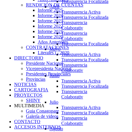
Transparencia Focalizada
RENDICIÓN DE CUENTAS
Abril
Informe 2025
Transparencia Activa
Informe 2024
Transparencia Focalizada
Informe 2023
Transparencia
Informe 2022
Colaborativ
Informe 2021
Transparencia
Informe 2020
Colaborativ
Años Anteriores
Transparencia Focalizada
CONTRATACIONES
Mayo
Literales i - 2020
Transparencia Activa
DIRECTORIO
Transparencia Focalizada
Presidente Nacional
Transparencia
Vicepresidenta Nacional
Colaborativ
Presidentes Provinciales
Junio
Provincias
Transparencia Activa
NOTICIAS
Transparencia Focalizada
CARTOGRAFIA
Transparencia
PROYECTOS
Colaborativ
SHINY
Julio
MULTIMEDIA
Transparencia Activa
Guia Conagopare
Transparencia Focalizada
Galería de videos
Transparencia
CONTACTO
Colaborativ
ACCESOS INTERNOS
Agosto