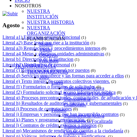
INICIO
NOSOTROS
NUESTRA
INSTITUCIÓN
NUESTRA HISTORIA
Agosto
NUESTRA
ORGANIZACIÓN
Literal a1) Estructura orgánica funcional
(1)
PLANIFICACIÓN
Literal a2) Base legal que rige a la institución
(1)
Misión
Literal a3) Regulaciones y procedimientos internos
(0)
Visión
Literal a4 Metas y objetivos unidades administrativas
(1)
Objetivos
Literal b1 Directorio de la institucion
(1)
Principios
Literal b2) Distributivo de personal
(1)
TRANSPARENCIA
Literal c) Remuneración mensual por puestos
(0)
TRANSPARENCIA
Literal d) Servicios que ofrece y las formas para acceder a ellos
(1)
2026
Literal e) Texto integro de contratos colectivos vigentes.
(2)
Enero
Literal f1) Formularios o formatos de solicitudes
(0)
Transparencia Activa
Literal f2) Formulario solicitud acceso información pública
(0)
Transparencia Focalizada
Literal g) Procesos precontractuales, contractuales, de adjudicación y 
Transparencia
Literal h) Resultados de auditorías internas y gubernamentales
(1)
Colaborativ
Literal i) Procesos de contrataciones
(0)
Febrero
Literal j) Empresas y personas que han incumplido contratos
(1)
Transparencia Activa
Literal k) Planes y programas en ejecución.
(1)
Transparencia Focalizada
Literal l) Contratos de crédito externos o internos
(1)
Transparencia
Literal m) Mecanismos de rendición de cuentas a la ciudadanía
(1)
Colaborativ
Literal n) Viáticos, informes de trabajo y justificativos.
(1)