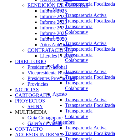
Transparencia Focalizada
RENDICIÓN DE CUENTAS
Mayo
Informe 2025
Transparencia Activa
Informe 2024
Transparencia Focalizada
Informe 2023
Transparencia
Informe 2022
Colaborativ
Informe 2021
Junio
Informe 2020
Transparencia Activa
Años Anteriores
Transparencia Focalizada
CONTRATACIONES
Transparencia
Literales i - 2020
Colaborativ
DIRECTORIO
Julio
Presidente Nacional
Transparencia Activa
Vicepresidenta Nacional
Transparencia Focalizada
Presidentes Provinciales
Transparencia
Provincias
Colaborativ
NOTICIAS
Agosto
CARTOGRAFIA
Transparencia Activa
PROYECTOS
Transparencia Focalizada
SHINY
Transparencia
MULTIMEDIA
Colaborativ
Guia Conagopare
Septiembre
Galería de videos
Transparencia Activa
CONTACTO
Transparencia Focalizada
ACCESOS INTERNOS
Transparencia