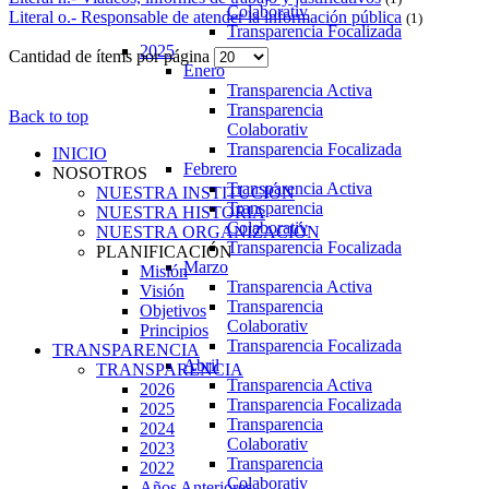
Colaborativ
Literal o.- Responsable de atender la información pública
(1)
Transparencia Focalizada
2025
Cantidad de ítems por página
Enero
Transparencia Activa
Transparencia
Back to top
Colaborativ
Transparencia Focalizada
INICIO
Febrero
NOSOTROS
Transparencia Activa
NUESTRA INSTITUCIÓN
Transparencia
NUESTRA HISTORIA
Colaborativ
NUESTRA ORGANIZACIÓN
Transparencia Focalizada
PLANIFICACIÓN
Marzo
Misión
Transparencia Activa
Visión
Transparencia
Objetivos
Colaborativ
Principios
Transparencia Focalizada
TRANSPARENCIA
Abril
TRANSPARENCIA
Transparencia Activa
2026
Transparencia Focalizada
2025
Transparencia
2024
Colaborativ
2023
Transparencia
2022
Colaborativ
Años Anteriores