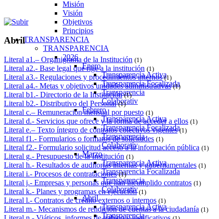
Misión
Visión
Objetivos
Principios
TRANSPARENCIA
Abril
TRANSPARENCIA
2026
Literal a1.– Organigrama de la Institución
(1)
Enero
Literal a2.- Base legal que rige a la institución
(1)
Transparencia Activa
Literal a3.- Regulaciones y procedimientos internos
(1)
Transparencia Focalizada
Literal a4.- Metas y objetivos unidades administrativas
(1)
Transparencia
Literal b1.- Directorio de la Institución
(1)
Colaborativ
Literal b2.- Distributivo del Personal
(1)
Febrero
Literal c.– Remuneración mensual por puesto
(1)
Transparencia Activa
Literal d.- Servicios que ofrece y la forma de acceder a ellos
(1)
Transparencia Focalizada
Literal e.– Texto íntegro de contratos colectivos vigentes
(1)
Transparencia
Literal f1.- Formularios o formatos de solicitudes
(1)
Colaborativ
Literal f2.- Formulario solicitud acceso a la información pública
(1)
Marzo
Literal g.- Presupuesto de la Institución
(1)
Transparencia Activa
Literal h.- Resultados de auditorías internas y gubernamentales
(1)
Transparencia Focalizada
Literal i.- Procesos de contrataciones
(1)
Transparencia
Literal j.- Empresas y personas que han incumplido contratos
(1)
Colaborativ
Literal k.- Planes y programas en ejecución
(1)
Abril
Literal l.- Contratos de crédito externos o internos
(1)
Transparencia Activa
Literal m.- Mecanismos de rendición de cuentas a la ciudadanía
(1)
Transparencia
Literal n.- Viáticos, informes de trabajo y justificativos
(1)