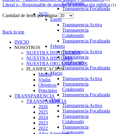
Colaborativ
Literal o.- Responsable de atender la información pública
(1)
Transparencia Focalizada
2025
Cantidad de ítems por página
Enero
Transparencia Activa
Transparencia
Back to top
Colaborativ
Transparencia Focalizada
INICIO
Febrero
NOSOTROS
Transparencia Activa
NUESTRA INSTITUCIÓN
Transparencia
NUESTRA HISTORIA
Colaborativ
NUESTRA ORGANIZACIÓN
Transparencia Focalizada
PLANIFICACIÓN
Marzo
Misión
Transparencia Activa
Visión
Transparencia
Objetivos
Colaborativ
Principios
Transparencia Focalizada
TRANSPARENCIA
Abril
TRANSPARENCIA
Transparencia Activa
2026
Transparencia Focalizada
2025
Transparencia
2024
Colaborativ
2023
Transparencia
2022
Colaborativ
Años Anteriores