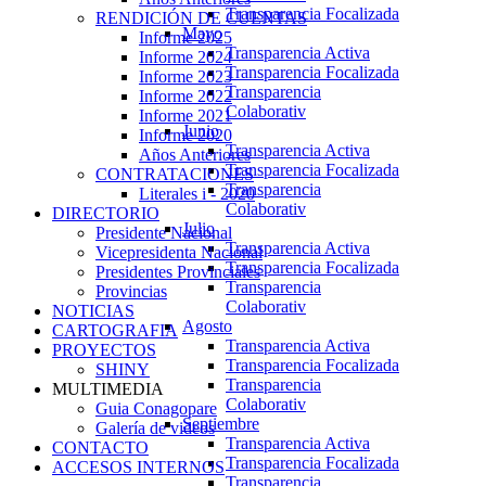
Transparencia Focalizada
RENDICIÓN DE CUENTAS
Mayo
Informe 2025
Transparencia Activa
Informe 2024
Transparencia Focalizada
Informe 2023
Transparencia
Informe 2022
Colaborativ
Informe 2021
Junio
Informe 2020
Transparencia Activa
Años Anteriores
Transparencia Focalizada
CONTRATACIONES
Transparencia
Literales i - 2020
Colaborativ
DIRECTORIO
Julio
Presidente Nacional
Transparencia Activa
Vicepresidenta Nacional
Transparencia Focalizada
Presidentes Provinciales
Transparencia
Provincias
Colaborativ
NOTICIAS
Agosto
CARTOGRAFIA
Transparencia Activa
PROYECTOS
Transparencia Focalizada
SHINY
Transparencia
MULTIMEDIA
Colaborativ
Guia Conagopare
Septiembre
Galería de videos
Transparencia Activa
CONTACTO
Transparencia Focalizada
ACCESOS INTERNOS
Transparencia