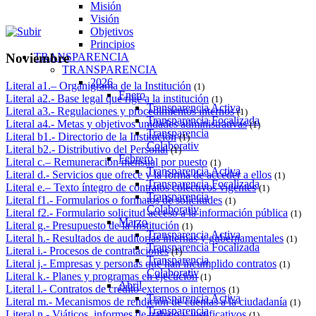
Misión
Visión
Objetivos
Principios
TRANSPARENCIA
Noviembre
TRANSPARENCIA
2026
Literal a1.– Organigrama de la Institución
(1)
Enero
Literal a2.- Base legal que rige a la institución
(1)
Transparencia Activa
Literal a3.- Regulaciones y procedimientos internos
(1)
Transparencia Focalizada
Literal a4.- Metas y objetivos unidades administrativas
(1)
Transparencia
Literal b1.- Directorio de la Institución
(1)
Colaborativ
Literal b2.- Distributivo del Personal
(1)
Febrero
Literal c.– Remuneración mensual por puesto
(1)
Transparencia Activa
Literal d.- Servicios que ofrece y la forma de acceder a ellos
(1)
Transparencia Focalizada
Literal e.– Texto íntegro de contratos colectivos vigentes
(1)
Transparencia
Literal f1.- Formularios o formatos de solicitudes
(1)
Colaborativ
Literal f2.- Formulario solicitud acceso a la información pública
(1)
Marzo
Literal g.- Presupuesto de la Institución
(1)
Transparencia Activa
Literal h.- Resultados de auditorías internas y gubernamentales
(1)
Transparencia Focalizada
Literal i.- Procesos de contrataciones
(1)
Transparencia
Literal j.- Empresas y personas que han incumplido contratos
(1)
Colaborativ
Literal k.- Planes y programas en ejecución
(1)
Abril
Literal l.- Contratos de crédito externos o internos
(1)
Transparencia Activa
Literal m.- Mecanismos de rendición de cuentas a la ciudadanía
(1)
Transparencia
Literal n.- Viáticos, informes de trabajo y justificativos
(1)