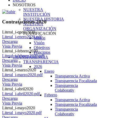
INICIO
NOSOTROS
NUESTRA
INSTITUCIÓN
NUESTRA HISTORIA
Contrataciones 2020
NUESTRA
ORGANIZACIÓN
Literal_i-enero2020
PLANIFICACIÓN
Literal_i-enero2020.pdf
Misión
Descarga
Visión
Vista Previa
Objetivos
Literal_i-febrero2020
Principios
Literal_i-febrero2020.pdf
TRANSPARENCIA
Descarga
TRANSPARENCIA
Vista Previa
2026
Literal_i-marzo2020
Enero
Literal_i-marzo2020.pdf
Transparencia Activa
Descarga
Transparencia Focalizada
Vista Previa
Transparencia
Literal_i-abril2020
Colaborativ
Literal_i-abril2020.pdf
Febrero
Descarga
Transparencia Activa
Vista Previa
Transparencia Focalizada
Literal_i-mayo2020
Transparencia
Literal_i-mayo2020.pdf
Colaborativ
Descarga