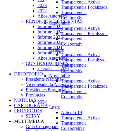
2024
Transparencia Activa
2023
Transparencia Focalizada
2022
Transparencia
Años Anteriores
Colaborativ
RENDICIÓN DE CUENTAS
Septiembre
Informe 2025
Transparencia Activa
Informe 2024
Transparencia Focalizada
Informe 2023
Transparencia
Informe 2022
Colaborativ
Informe 2021
Octubre
Informe 2020
Transparencia Activa
Años Anteriores
Transparencia Focalizada
CONTRATACIONES
Transparencia
Literales i - 2020
Colaborativ
DIRECTORIO
Noviembre
Presidente Nacional
Transparencia Activa
Vicepresidenta Nacional
Transparencia Focalizada
Presidentes Provinciales
Transparencia
Provincias
Colaborativ
NOTICIAS
2024
CARTOGRAFIA
Enero
PROYECTOS
Articulo 19
SHINY
Transparencia Activa
MULTIMEDIA
Transparencia
Guia Conagopare
Colaborativa