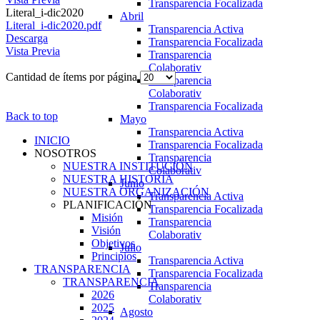
Transparencia Focalizada
Literal_i-dic2020
Abril
Literal_i-dic2020.pdf
Transparencia Activa
Descarga
Transparencia Focalizada
Vista Previa
Transparencia
Colaborativ
Cantidad de ítems por página
Transparencia
Colaborativ
Transparencia Focalizada
Back to top
Mayo
Transparencia Activa
INICIO
Transparencia Focalizada
NOSOTROS
Transparencia
NUESTRA INSTITUCIÓN
Colaborativ
NUESTRA HISTORIA
Junio
NUESTRA ORGANIZACIÓN
Transparencia Activa
PLANIFICACIÓN
Transparencia Focalizada
Misión
Transparencia
Visión
Colaborativ
Objetivos
Julio
Principios
Transparencia Activa
TRANSPARENCIA
Transparencia Focalizada
TRANSPARENCIA
Transparencia
2026
Colaborativ
2025
Agosto