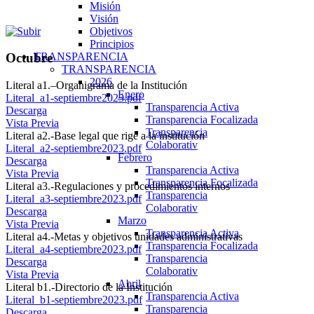
Misión
Visión
Objetivos
Principios
TRANSPARENCIA
Octubre
TRANSPARENCIA
2026
Literal a1.–Organigrama de la Institución
Enero
Literal_a1-septiembre2023.pdf
Transparencia Activa
Descarga
Transparencia Focalizada
Vista Previa
Transparencia
Literal a2.-Base legal que rige a la institución
Colaborativ
Literal_a2-septiembre2023.pdf
Febrero
Descarga
Transparencia Activa
Vista Previa
Transparencia Focalizada
Literal a3.-Regulaciones y procedimientos internos
Transparencia
Literal_a3-septiembre2023.pdf
Colaborativ
Descarga
Marzo
Vista Previa
Transparencia Activa
Literal a4.-Metas y objetivos unidades administrativas
Transparencia Focalizada
Literal_a4-septiembre2023.pdf
Transparencia
Descarga
Colaborativ
Vista Previa
Abril
Literal b1.-Directorio de la Institución
Transparencia Activa
Literal_b1-septiembre2023.pdf
Transparencia
Descarga