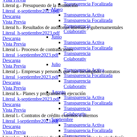
Transparencia Focalizada
Literal g.- Presupuesto de la Institución
Mayo
Literal_g-septiembre2023.pdf
Transparencia Activa
Descarga
Transparencia Focalizada
Vista Previa
Transparencia
Literal h.- Resultados de auditorías internas y gubernamentales
Colaborativ
Literal_h-septiembre2023.pdf
Junio
Descarga
Transparencia Activa
Vista Previa
Transparencia Focalizada
Literal i.- Procesos de contrataciones
Transparencia
Literal_i-septiembre2023.pdf
Colaborativ
Descarga
Julio
Vista Previa
Transparencia Activa
Literal j.- Empresas y personas que han incumplido contratos
Transparencia Focalizada
Literal_j-septiembre2023.pdf
Transparencia
Descarga
Colaborativ
Vista Previa
Agosto
Literal k.- Planes y programas en ejecución
Transparencia Activa
Literal_k-septiembre2023.pdf
Transparencia Focalizada
Descarga
Transparencia
Vista Previa
Colaborativ
Literal l.- Contratos de crédito externos o internos
Septiembre
Literal_l-septiembre2023.pdf
Transparencia Activa
Descarga
Transparencia Focalizada
Vista Previa
Transparencia