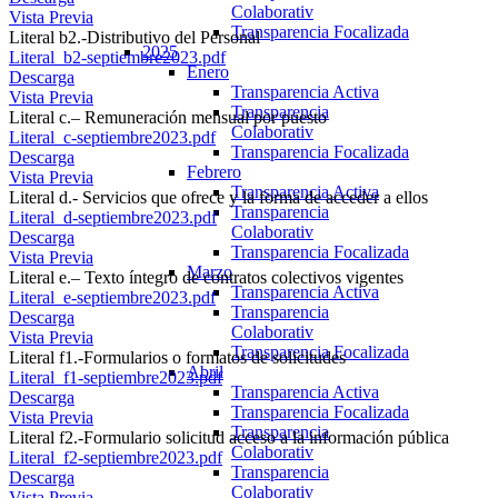
Colaborativ
Vista Previa
Transparencia Focalizada
Literal b2.-Distributivo del Personal
2025
Literal_b2-septiembre2023.pdf
Enero
Descarga
Transparencia Activa
Vista Previa
Transparencia
Literal c.– Remuneración mensual por puesto
Colaborativ
Literal_c-septiembre2023.pdf
Transparencia Focalizada
Descarga
Febrero
Vista Previa
Transparencia Activa
Literal d.- Servicios que ofrece y la forma de acceder a ellos
Transparencia
Literal_d-septiembre2023.pdf
Colaborativ
Descarga
Transparencia Focalizada
Vista Previa
Marzo
Literal e.– Texto íntegro de contratos colectivos vigentes
Transparencia Activa
Literal_e-septiembre2023.pdf
Transparencia
Descarga
Colaborativ
Vista Previa
Transparencia Focalizada
Literal f1.-Formularios o formatos de solicitudes
Abril
Literal_f1-septiembre2023.pdf
Transparencia Activa
Descarga
Transparencia Focalizada
Vista Previa
Transparencia
Literal f2.-Formulario solicitud acceso a la información pública
Colaborativ
Literal_f2-septiembre2023.pdf
Transparencia
Descarga
Colaborativ
Vista Previa