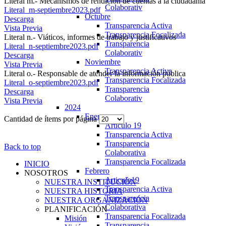
Literal m.- Mecanismos de rendición de cuentas a la ciudadanía
Colaborativ
Literal_m-septiembre2023.pdf
Octubre
Descarga
Transparencia Activa
Vista Previa
Transparencia Focalizada
Literal n.- Viáticos, informes de trabajo y justificativos
Transparencia
Literal_n-septiembre2023.pdf
Colaborativ
Descarga
Noviembre
Vista Previa
Transparencia Activa
Literal o.- Responsable de atender la información pública
Transparencia Focalizada
Literal_o-septiembre2023.pdf
Transparencia
Descarga
Colaborativ
Vista Previa
2024
Enero
Cantidad de ítems por página
Articulo 19
Transparencia Activa
Transparencia
Back to top
Colaborativa
Transparencia Focalizada
INICIO
Febrero
NOSOTROS
Articulo19
NUESTRA INSTITUCIÓN
Transparencia Activa
NUESTRA HISTORIA
Transparencia
NUESTRA ORGANIZACIÓN
Colaborativa
PLANIFICACIÓN
Transparencia Focalizada
Misión
Transparencia