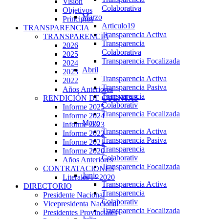
Visión
Colaborativa
Objetivos
Marzo
Principios
Articulo19
TRANSPARENCIA
Transparencia Activa
TRANSPARENCIA
Transparencia
2026
Colaborativa
2025
Transparencia Focalizada
2024
Abril
2023
Transparencia Activa
2022
Transparencia Pasiva
Años Anteriores
Transparencia
RENDICIÓN DE CUENTAS
Colaborativ
Informe 2025
Transparencia Focalizada
Informe 2024
Mayo
Informe 2023
Transparencia Activa
Informe 2022
Transparencia Pasiva
Informe 2021
Transparencia
Informe 2020
Colaborativ
Años Anteriores
Transparencia Focalizada
CONTRATACIONES
Junio
Literales i - 2020
Transparencia Activa
DIRECTORIO
Transparencia
Presidente Nacional
Colaborativ
Vicepresidenta Nacional
Transparencia Focalizada
Presidentes Provinciales