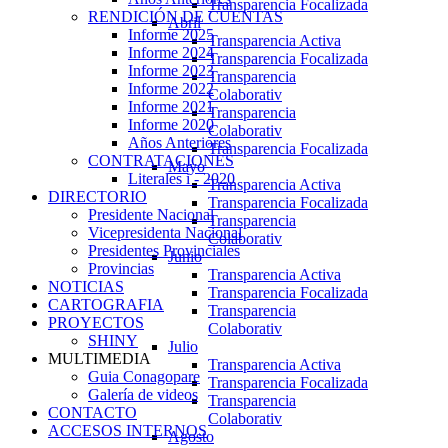
Transparencia Focalizada
RENDICIÓN DE CUENTAS
Abril
Informe 2025
Transparencia Activa
Informe 2024
Transparencia Focalizada
Informe 2023
Transparencia
Informe 2022
Colaborativ
Informe 2021
Transparencia
Informe 2020
Colaborativ
Años Anteriores
Transparencia Focalizada
CONTRATACIONES
Mayo
Literales i - 2020
Transparencia Activa
DIRECTORIO
Transparencia Focalizada
Presidente Nacional
Transparencia
Vicepresidenta Nacional
Colaborativ
Presidentes Provinciales
Junio
Provincias
Transparencia Activa
NOTICIAS
Transparencia Focalizada
CARTOGRAFIA
Transparencia
PROYECTOS
Colaborativ
SHINY
Julio
MULTIMEDIA
Transparencia Activa
Guia Conagopare
Transparencia Focalizada
Galería de videos
Transparencia
CONTACTO
Colaborativ
ACCESOS INTERNOS
Agosto