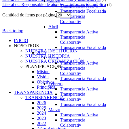
Marzo
Literal o.- Responsable de atender la información pública
(1)
Transparencia Activa
Transparencia Focalizada
Cantidad de ítems por página
Transparencia
Colaborativ
Abril
Back to top
Transparencia Activa
Transparencia
INICIO
Colaborativ
NOSOTROS
Transparencia Focalizada
NUESTRA INSTITUCIÓN
2025
NUESTRA HISTORIA
Enero
NUESTRA ORGANIZACIÓN
Transparencia Activa
PLANIFICACIÓN
Transparencia
Misión
Colaborativ
Visión
Transparencia Focalizada
Objetivos
Febrero
Principios
Transparencia Activa
TRANSPARENCIA
Transparencia
TRANSPARENCIA
Colaborativ
2026
Transparencia Focalizada
2025
Marzo
2024
Transparencia Activa
2023
Transparencia
2022
Colaborativ
Años Anteriores