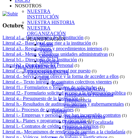
INICIO
NOSOTROS
NUESTRA
INSTITUCIÓN
NUESTRA HISTORIA
Octubre
NUESTRA
ORGANIZACIÓN
Literal a1.– Organigrama de la Institución
(1)
PLANIFICACIÓN
Literal a2.- Base legal que rige a la institución
(1)
Misión
Literal a3.- Regulaciones y procedimientos internos
(1)
Visión
Literal a4.- Metas y objetivos unidades administrativas
(1)
Objetivos
Literal b1.- Directorio de la Institución
(1)
Principios
Literal b2.- Distributivo del Personal
(1)
TRANSPARENCIA
Literal c.– Remuneración mensual por puesto
(1)
TRANSPARENCIA
Literal d.- Servicios que ofrece y la forma de acceder a ellos
(1)
2026
Literal e.– Texto íntegro de contratos colectivos vigentes
(1)
Enero
Literal f1.- Formularios o formatos de solicitudes
(1)
Transparencia Activa
Literal f2.- Formulario solicitud acceso a la información pública
(1)
Transparencia Focalizada
Literal g.- Presupuesto de la Institución
(1)
Transparencia
Literal h.- Resultados de auditorías internas y gubernamentales
(1)
Colaborativ
Literal i.- Procesos de contrataciones
(1)
Febrero
Literal j.- Empresas y personas que han incumplido contratos
(1)
Transparencia Activa
Literal k.- Planes y programas en ejecución
(1)
Transparencia Focalizada
Literal l.- Contratos de crédito externos o internos
(1)
Transparencia
Literal m.- Mecanismos de rendición de cuentas a la ciudadanía
(1)
Colaborativ
Literal n.- Viáticos, informes de trabajo y justificativos
(1)