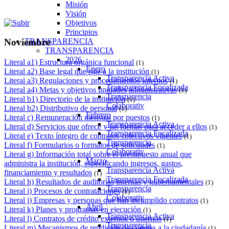
Misión
Visión
Objetivos
Principios
TRANSPARENCIA
Noviembre
TRANSPARENCIA
2026
Literal a1) Estructura orgánica funcional
(1)
Enero
Literal a2) Base legal que rige a la institución
(1)
Transparencia Activa
Literal a3) Regulaciones y procedimientos internos
(1)
Transparencia Focalizada
Literal a4) Metas y objetivos unidades administrativas
(1)
Transparencia
Literal b1) Directorio de la institución
(1)
Colaborativ
Literal b2) Distributivo de personal
(1)
Febrero
Literal c) Remuneración mensual por puestos
(1)
Transparencia Activa
Literal d) Servicios que ofrece y las formas para acceder a ellos
(1)
Transparencia Focalizada
Literal e) Texto íntegro de contratos colectivos vigentes
(1)
Transparencia
Literal f) Formularios o formatos de solicitudes
(1)
Colaborativ
Literal g) Información total sobre el presupuesto anual que
Marzo
administra la institución, especificando ingresos, gastos,
Transparencia Activa
financiamiento y resultados
(1)
Transparencia Focalizada
Literal h) Resultados de auditorías internas y gubernamentales
(1)
Transparencia
Literal i) Procesos de contrataciones
(1)
Colaborativ
Literal j) Empresas y personas que han incumplido contratos
(1)
Abril
Literal k) Planes y programas en ejecución
(1)
Transparencia Activa
Literal l) Contratos de crédito externos o internos
(1)
Transparencia
Literal m) Mecanismos de rendición de cuentas a la ciudadanía
(1)