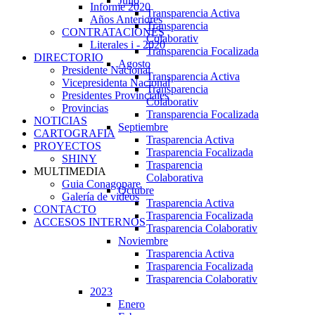
Julio
Informe 2020
Transparencia Activa
Años Anteriores
Transparencia
CONTRATACIONES
Colaborativ
Literales i - 2020
Transparencia Focalizada
DIRECTORIO
Agosto
Presidente Nacional
Transparencia Activa
Vicepresidenta Nacional
Transparencia
Presidentes Provinciales
Colaborativ
Provincias
Transparencia Focalizada
NOTICIAS
Septiembre
CARTOGRAFIA
Trasparencia Activa
PROYECTOS
Trasparencia Focalizada
SHINY
Trasparencia
MULTIMEDIA
Colaborativa
Guia Conagopare
Octubre
Galería de videos
Trasparencia Activa
CONTACTO
Trasparencia Focalizada
ACCESOS INTERNOS
Trasparencia Colaborativ
Noviembre
Trasparencia Activa
Trasparencia Focalizada
Trasparencia Colaborativ
2023
Enero