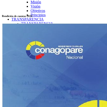
Misión
Visión
Objetivos
Principios
Rendición de cuentas 2022
TRANSPARENCIA
TRANSPARENCIA
2026
Enero
Transparencia Activa
Transparencia Focalizada
Transparencia
Colaborativ
Febrero
Transparencia Activa
Transparencia Focalizada
Transparencia
Colaborativ
Marzo
Transparencia Activa
Transparencia Focalizada
Transparencia
Colaborativ
Abril
Transparencia Activa
Transparencia