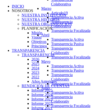
Colaborativa
INICIO
Marzo
NOSOTROS
Articulo19
NUESTRA INSTITUCIÓN
Transparencia Activa
NUESTRA HISTORIA
Transparencia
NUESTRA ORGANIZACIÓN
Colaborativa
PLANIFICACIÓN
Transparencia Focalizada
Misión
Abril
Visión
Transparencia Activa
Objetivos
Transparencia Pasiva
Principios
Transparencia
TRANSPARENCIA
Colaborativ
TRANSPARENCIA
Transparencia Focalizada
2026
Mayo
2025
Transparencia Activa
2024
Transparencia Pasiva
2023
Transparencia
2022
Colaborativ
Años Anteriores
Transparencia Focalizada
RENDICIÓN DE CUENTAS
Junio
Informe 2025
Transparencia Activa
Informe 2024
Transparencia
Informe 2023
Colaborativ
Informe 2022
Transparencia Focalizada
Informe 2021