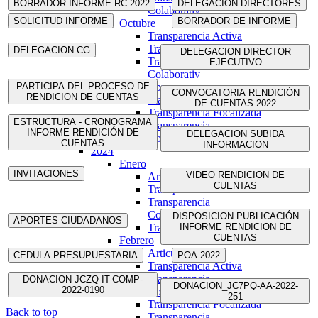
BORRADOR INFORME RC 2022
DELEGACION DIRECTORES
Colaborativ
SOLICITUD INFORME
BORRADOR DE INFORME
Octubre
Transparencia Activa
Transparencia Focalizada
DELEGACION CG
DELEGACION DIRECTOR
Transparencia
EJECUTIVO
Colaborativ
Noviembre
PARTICIPA DEL PROCESO DE
CONVOCATORIA RENDICIÓN
RENDICION DE CUENTAS
Transparencia Activa
DE CUENTAS 2022
Transparencia Focalizada
ESTRUCTURA - CRONOGRAMA
Transparencia
INFORME RENDICIÓN DE
DELEGACION SUBIDA
Colaborativ
CUENTAS
INFORMACION
2024
Enero
INVITACIONES
VIDEO RENDICION DE
Articulo 19
CUENTAS
Transparencia Activa
Transparencia
Colaborativa
DISPOSICION PUBLICACIÓN
APORTES CIUDADANOS
Transparencia Focalizada
INFORME RENDICION DE
CUENTAS
Febrero
Articulo19
CEDULA PRESUPUESTARIA
POA 2022
Transparencia Activa
Transparencia
DONACION-JCZQ-IT-COMP-
DONACION_JC7PQ-AA-2022-
2022-0190
Colaborativa
251
Transparencia Focalizada
Back to top
Transparencia