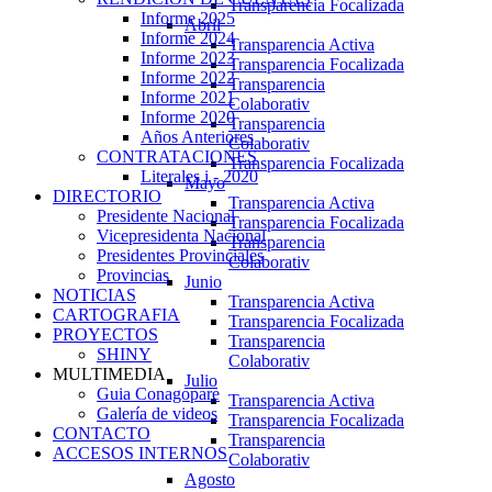
Transparencia Focalizada
Informe 2025
Abril
Informe 2024
Transparencia Activa
Informe 2023
Transparencia Focalizada
Informe 2022
Transparencia
Informe 2021
Colaborativ
Informe 2020
Transparencia
Años Anteriores
Colaborativ
CONTRATACIONES
Transparencia Focalizada
Literales i - 2020
Mayo
DIRECTORIO
Transparencia Activa
Presidente Nacional
Transparencia Focalizada
Vicepresidenta Nacional
Transparencia
Presidentes Provinciales
Colaborativ
Provincias
Junio
NOTICIAS
Transparencia Activa
CARTOGRAFIA
Transparencia Focalizada
PROYECTOS
Transparencia
SHINY
Colaborativ
MULTIMEDIA
Julio
Guia Conagopare
Transparencia Activa
Galería de videos
Transparencia Focalizada
CONTACTO
Transparencia
ACCESOS INTERNOS
Colaborativ
Agosto