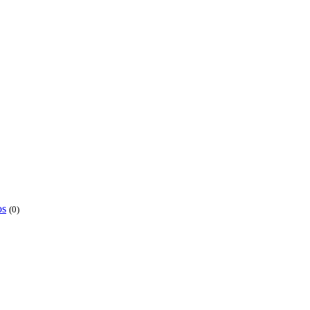
os
(0)