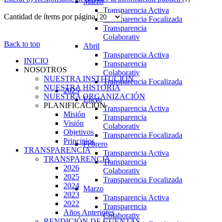
Marzo
Transparencia Activa
Cantidad de ítems por página
Transparencia Focalizada
Transparencia
Colaborativ
Back to top
Abril
Transparencia Activa
INICIO
Transparencia
NOSOTROS
Colaborativ
NUESTRA INSTITUCIÓN
Transparencia Focalizada
NUESTRA HISTORIA
2025
NUESTRA ORGANIZACIÓN
Enero
PLANIFICACIÓN
Transparencia Activa
Misión
Transparencia
Visión
Colaborativ
Objetivos
Transparencia Focalizada
Principios
Febrero
TRANSPARENCIA
Transparencia Activa
TRANSPARENCIA
Transparencia
2026
Colaborativ
2025
Transparencia Focalizada
2024
Marzo
2023
Transparencia Activa
2022
Transparencia
Años Anteriores
Colaborativ
RENDICIÓN DE CUENTAS