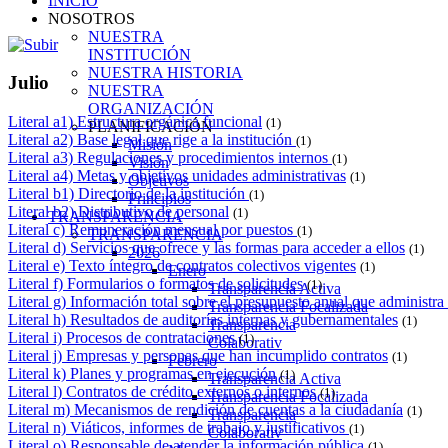
INICIO
NOSOTROS
NUESTRA
INSTITUCIÓN
NUESTRA HISTORIA
Julio
NUESTRA
ORGANIZACIÓN
Literal a1) Estructura orgánica funcional
(1)
PLANIFICACIÓN
Literal a2) Base legal que rige a la institución
(1)
Misión
Literal a3) Regulaciones y procedimientos internos
(1)
Visión
Literal a4) Metas y objetivos unidades administrativas
(1)
Objetivos
Literal b1) Directorio de la institución
(1)
Principios
Literal b2) Distributivo de personal
(1)
TRANSPARENCIA
Literal c) Remuneración mensual por puestos
(1)
TRANSPARENCIA
Literal d) Servicios que ofrece y las formas para acceder a ellos
(1)
2026
Literal e) Texto íntegro de contratos colectivos vigentes
(1)
Enero
Literal f) Formularios o formatos de solicitudes
(1)
Transparencia Activa
Literal g) Información total sobre el presupuesto anual que administra 
Transparencia Focalizada
Literal h) Resultados de auditorías internas y gubernamentales
(1)
Transparencia
Literal i) Procesos de contrataciones
(1)
Colaborativ
Literal j) Empresas y personas que han incumplido contratos
(1)
Febrero
Literal k) Planes y programas en ejecución
(1)
Transparencia Activa
Literal l) Contratos de crédito externos o internos
(1)
Transparencia Focalizada
Literal m) Mecanismos de rendición de cuentas a la ciudadanía
(1)
Transparencia
Literal n) Viáticos, informes de trabajo y justificativos
(1)
Colaborativ
Literal o) Responsable de atender la información pública
(1)