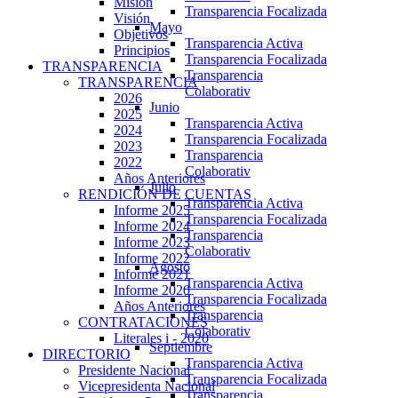
Misión
Transparencia Focalizada
Visión
Mayo
Objetivos
Transparencia Activa
Principios
Transparencia Focalizada
TRANSPARENCIA
Transparencia
TRANSPARENCIA
Colaborativ
2026
Junio
2025
Transparencia Activa
2024
Transparencia Focalizada
2023
Transparencia
2022
Colaborativ
Años Anteriores
Julio
RENDICIÓN DE CUENTAS
Transparencia Activa
Informe 2025
Transparencia Focalizada
Informe 2024
Transparencia
Informe 2023
Colaborativ
Informe 2022
Agosto
Informe 2021
Transparencia Activa
Informe 2020
Transparencia Focalizada
Años Anteriores
Transparencia
CONTRATACIONES
Colaborativ
Literales i - 2020
Septiembre
DIRECTORIO
Transparencia Activa
Presidente Nacional
Transparencia Focalizada
Vicepresidenta Nacional
Transparencia