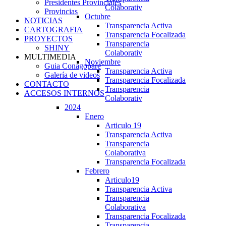
Presidentes Provinciales
Colaborativ
Provincias
Octubre
NOTICIAS
Transparencia Activa
CARTOGRAFIA
Transparencia Focalizada
PROYECTOS
Transparencia
SHINY
Colaborativ
MULTIMEDIA
Noviembre
Guia Conagopare
Transparencia Activa
Galería de videos
Transparencia Focalizada
CONTACTO
Transparencia
ACCESOS INTERNOS
Colaborativ
2024
Enero
Articulo 19
Transparencia Activa
Transparencia
Colaborativa
Transparencia Focalizada
Febrero
Articulo19
Transparencia Activa
Transparencia
Colaborativa
Transparencia Focalizada
Transparencia