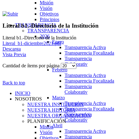
Misión
Visión
Objetivos
Principios
TRANSPARENCIA
Literal b1.-Directorio de la Institución
TRANSPARENCIA
2026
Literal b1.-Directorio de la Institución
Enero
Literal_b1-diciembre2021.pdf
Transparencia Activa
Descarga
Transparencia Focalizada
Vista Previa
Transparencia
Colaborativ
Cantidad de ítems por página
Febrero
Transparencia Activa
Transparencia Focalizada
Back to top
Transparencia
Colaborativ
INICIO
Marzo
NOSOTROS
Transparencia Activa
NUESTRA INSTITUCIÓN
Transparencia Focalizada
NUESTRA HISTORIA
Transparencia
NUESTRA ORGANIZACIÓN
Colaborativ
PLANIFICACIÓN
Abril
Misión
Transparencia Activa
Visión
Transparencia
Objetivos