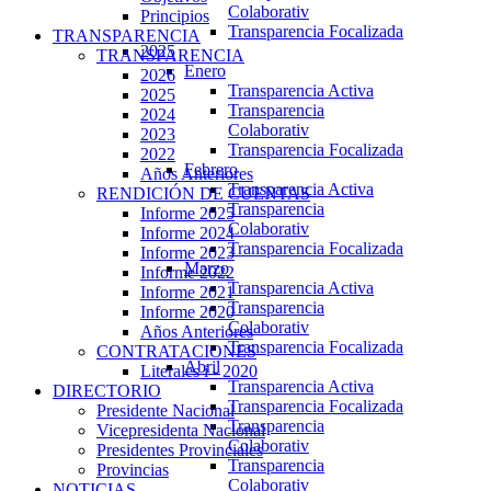
Colaborativ
Principios
Transparencia Focalizada
TRANSPARENCIA
2025
TRANSPARENCIA
Enero
2026
Transparencia Activa
2025
Transparencia
2024
Colaborativ
2023
Transparencia Focalizada
2022
Febrero
Años Anteriores
Transparencia Activa
RENDICIÓN DE CUENTAS
Transparencia
Informe 2025
Colaborativ
Informe 2024
Transparencia Focalizada
Informe 2023
Marzo
Informe 2022
Transparencia Activa
Informe 2021
Transparencia
Informe 2020
Colaborativ
Años Anteriores
Transparencia Focalizada
CONTRATACIONES
Abril
Literales i - 2020
Transparencia Activa
DIRECTORIO
Transparencia Focalizada
Presidente Nacional
Transparencia
Vicepresidenta Nacional
Colaborativ
Presidentes Provinciales
Transparencia
Provincias
Colaborativ
NOTICIAS