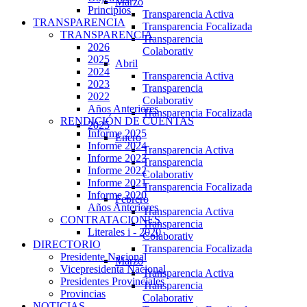
Marzo
Principios
Transparencia Activa
TRANSPARENCIA
Transparencia Focalizada
TRANSPARENCIA
Transparencia
2026
Colaborativ
2025
Abril
2024
Transparencia Activa
2023
Transparencia
2022
Colaborativ
Años Anteriores
Transparencia Focalizada
RENDICIÓN DE CUENTAS
2025
Informe 2025
Enero
Informe 2024
Transparencia Activa
Informe 2023
Transparencia
Informe 2022
Colaborativ
Informe 2021
Transparencia Focalizada
Informe 2020
Febrero
Años Anteriores
Transparencia Activa
CONTRATACIONES
Transparencia
Literales i - 2020
Colaborativ
DIRECTORIO
Transparencia Focalizada
Presidente Nacional
Marzo
Vicepresidenta Nacional
Transparencia Activa
Presidentes Provinciales
Transparencia
Provincias
Colaborativ
NOTICIAS