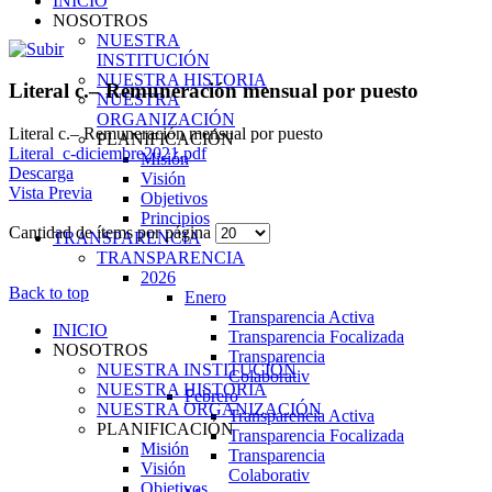
INICIO
NOSOTROS
NUESTRA
INSTITUCIÓN
NUESTRA HISTORIA
Literal c.– Remuneración mensual por puesto
NUESTRA
ORGANIZACIÓN
Literal c.– Remuneración mensual por puesto
PLANIFICACIÓN
Literal_c-diciembre2021.pdf
Misión
Descarga
Visión
Vista Previa
Objetivos
Principios
Cantidad de ítems por página
TRANSPARENCIA
TRANSPARENCIA
2026
Back to top
Enero
Transparencia Activa
INICIO
Transparencia Focalizada
NOSOTROS
Transparencia
NUESTRA INSTITUCIÓN
Colaborativ
NUESTRA HISTORIA
Febrero
NUESTRA ORGANIZACIÓN
Transparencia Activa
PLANIFICACIÓN
Transparencia Focalizada
Misión
Transparencia
Visión
Colaborativ
Objetivos