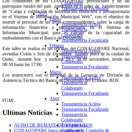
Los contadores de los CONAGOPARE provinciales y de las
Colaborativ
parroquias rurales del país participan en el taller de fortalecimiento
Transparencia Focalizada
de “Carga y validación de información financiera y presupuestaria
2025
en el Sistema de Información Municipal Web”, con el objetivo de
Enero
instruir al personal de las áreas correspondientes, sobre la carga de
Transparencia Activa
información financiera y presupuestaria en el Sistema de
Transparencia
Información Municipal, para el cálculo de la capacidad de
Colaborativ
endeudamiento con el Banco de Desarrollo.
Transparencia Focalizada
Febrero
Este taller se realiza en las oficinas del CONAGOPARE Nacional,
Transparencia Activa
avenidas Colón y Seis de Diciembre (quinto piso) de la ciudad de
Transparencia
Quito, durante hoy y mañana 29 y 30 de noviembre, desde las
Colaborativ
08:30 hasta las 17:00.
Transparencia Focalizada
Marzo
Los instructores son el personal de la Gerencia de División de
Transparencia Activa
Asistencia Técnica del Banco de Desarrollo del Ecuador, BDE.
Transparencia
Colaborativ
Transparencia Focalizada
Abril
FGM/.
Transparencia Activa
Transparencia Focalizada
Ultimas
Noticias
Transparencia
Colaborativ
Transparencia
AVISO DE REMATE DE VEHICULOS
Colaborativ
CONAGOPARE logra respaldo de la Comisión de