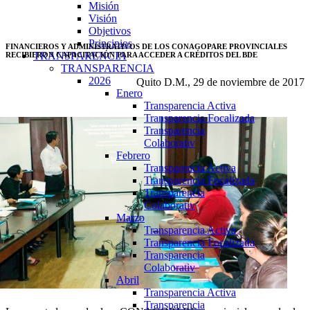
Misión
Visión
Objetivos
Principios
FINANCIEROS Y ADMINISTRATIVOS DE LOS CONAGOPARE PROVINCIALES
TRANSPARENCIA
RECIBIERON CAPACITACIÓN PARA ACCEDER A CRÉDITOS DEL BDE
TRANSPARENCIA
2026
Quito D.M., 29 de noviembre de 2017
Enero
Transparencia Activa
Transparencia Focalizada
Transparencia
Colaborativ
Febrero
Transparencia Activa
Transparencia Focalizada
Transparencia
Colaborativ
Marzo
Transparencia Activa
Transparencia Focalizada
Transparencia
Colaborativ
Abril
Transparencia Activa
Transparencia