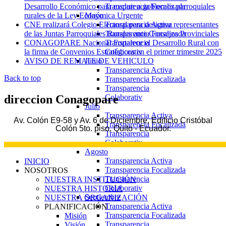
Transparencia Focalizada
Desarrollo Económico para excluir a gobiernos parroquiales
Mayo
rurales de la Ley Económica Urgente
Transparencia Activa
CNE realizará Colegio Electoral para designar representantes
Transparencia Focalizada
de las Juntas Parroquiales Rurales ante Consejos Provinciales
Transparencia
CONAGOPARE Nacional Fortalece el Desarrollo Rural con
Colaborativ
la firma de Convenios Estratégicos en el primer trimestre 2025
Junio
AVISO DE REMATE DE VEHICULO
Transparencia Activa
Back to top
Transparencia Focalizada
Transparencia
Colaborativ
direccion
Conagopare
Julio
Transparencia Activa
Av. Colón E9-58 y Av. 6 de Diciembre, Edificio Cristóbal
Transparencia Focalizada
Colón 5to. piso, Quito - Ecuador.
Transparencia
Colaborativ
Agosto
Transparencia Activa
INICIO
Transparencia Focalizada
NOSOTROS
Transparencia
NUESTRA INSTITUCIÓN
Colaborativ
NUESTRA HISTORIA
Septiembre
NUESTRA ORGANIZACIÓN
Transparencia Activa
PLANIFICACIÓN
Transparencia Focalizada
Misión
Transparencia
Visión