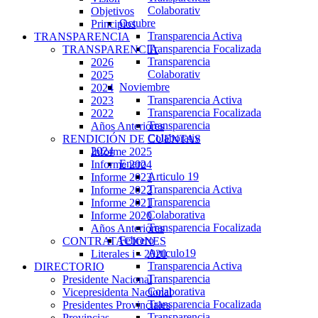
Colaborativ
Objetivos
Octubre
Principios
Transparencia Activa
TRANSPARENCIA
Transparencia Focalizada
TRANSPARENCIA
Transparencia
2026
Colaborativ
2025
Noviembre
2024
Transparencia Activa
2023
Transparencia Focalizada
2022
Transparencia
Años Anteriores
Colaborativ
RENDICIÓN DE CUENTAS
2024
Informe 2025
Enero
Informe 2024
Articulo 19
Informe 2023
Transparencia Activa
Informe 2022
Transparencia
Informe 2021
Colaborativa
Informe 2020
Transparencia Focalizada
Años Anteriores
Febrero
CONTRATACIONES
Articulo19
Literales i - 2020
Transparencia Activa
DIRECTORIO
Transparencia
Presidente Nacional
Colaborativa
Vicepresidenta Nacional
Transparencia Focalizada
Presidentes Provinciales
Transparencia
Provincias