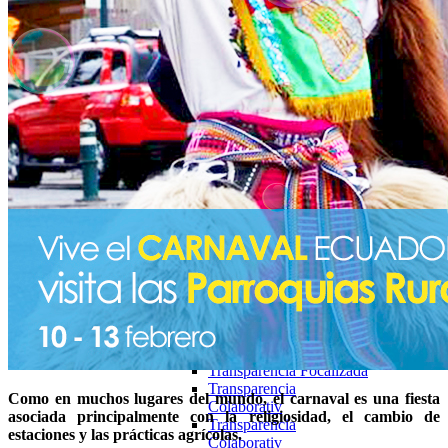
Colaborativ
Transparencia Focalizada
2025
Enero
Transparencia Activa
Transparencia
Colaborativ
Transparencia Focalizada
Febrero
Transparencia Activa
Transparencia
Colaborativ
Transparencia Focalizada
Marzo
Transparencia Activa
Transparencia
Colaborativ
Transparencia Focalizada
Abril
Transparencia Activa
Transparencia Focalizada
Transparencia
Como en muchos lugares del mundo, el carnaval es una fiesta
Colaborativ
asociada principalmente con la religiosidad, el cambio de
Transparencia
estaciones y las prácticas agrícolas.
Colaborativ