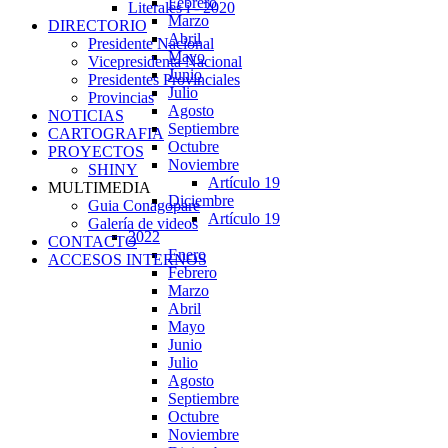
Febrero
Literales i - 2020
Marzo
DIRECTORIO
Abril
Presidente Nacional
Mayo
Vicepresidenta Nacional
Junio
Presidentes Provinciales
Julio
Provincias
Agosto
NOTICIAS
Septiembre
CARTOGRAFIA
Octubre
PROYECTOS
Noviembre
SHINY
Artículo 19
MULTIMEDIA
Diciembre
Guia Conagopare
Artículo 19
Galería de videos
2022
CONTACTO
Enero
ACCESOS INTERNOS
Febrero
Marzo
Abril
Mayo
Junio
Julio
Agosto
Septiembre
Octubre
Noviembre