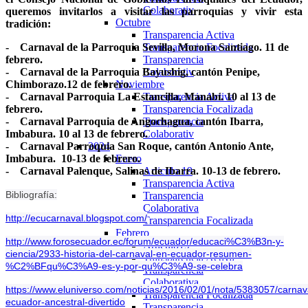
Colaborativ
queremos invitarlos a visitar las parroquias y vivir esta
Octubre
tradición:
Transparencia Activa
- Carnaval de la Parroquia Sevilla, Morona Santiago. 11 de
Transparencia Focalizada
febrero.
Transparencia
- Carnaval de la Parroquia Bayushig, cantón Penipe,
Colaborativ
Chimborazo.12 de febrero.
Noviembre
- Carnaval Parroquia La Estancilla, Manabí. 10 al 13 de
Transparencia Activa
febrero.
Transparencia Focalizada
- Carnaval Parroquia de Angochagua, cantón Ibarra,
Transparencia
Imbabura. 10 al 13 de febrero.
Colaborativ
- Carnaval Parroquia San Roque, cantón Antonio Ante,
2024
Imbabura. 10-13 de febrero.
Enero
- Carnaval Palenque, Salinas de Ibarra. 10-13 de febrero.
Articulo 19
Transparencia Activa
Bibliografía:
Transparencia
Colaborativa
http://ecucarnaval.blogspot.com/
Transparencia Focalizada
Febrero
http://www.forosecuador.ec/forum/ecuador/educaci%C3%B3n-y-
Articulo19
ciencia/2933-historia-del-carnaval-en-ecuador-resumen-
Transparencia Activa
%C2%BFqu%C3%A9-es-y-por-qu%C3%A9-se-celebra
Transparencia
Colaborativa
https://www.eluniverso.com/noticias/2016/02/01/nota/5383057/carnav
Transparencia Focalizada
ecuador-ancestral-divertido
Transparencia