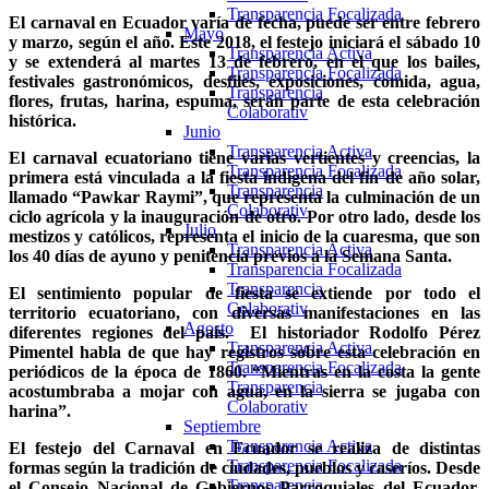
Transparencia Focalizada
El carnaval en Ecuador varía de fecha, puede ser entre febrero
Mayo
y marzo, según el año. Este 2018, el festejo iniciará el sábado 10
Transparencia Activa
y se extenderá al martes 13 de febrero, en el que los bailes,
Transparencia Focalizada
festivales gastronómicos, desfiles, exposiciones, comida, agua,
Transparencia
flores, frutas, harina, espuma, serán parte de esta celebración
Colaborativ
histórica.
Junio
Transparencia Activa
El carnaval ecuatoriano tiene varias vertientes y creencias, la
Transparencia Focalizada
primera está vinculada a la fiesta indígena del fin de año solar,
Transparencia
llamado “Pawkar Raymi”, que representa la culminación de un
Colaborativ
ciclo agrícola y la inauguración de otro. Por otro lado, desde los
Julio
mestizos y católicos, representa el inicio de la cuaresma, que son
Transparencia Activa
los 40 días de ayuno y penitencia previos a la Semana Santa.
Transparencia Focalizada
Transparencia
El sentimiento popular de fiesta se extiende por todo el
Colaborativ
territorio ecuatoriano, con diversas manifestaciones en las
Agosto
diferentes regiones del país. El historiador Rodolfo Pérez
Transparencia Activa
Pimentel habla de que hay registros sobre esta celebración en
Transparencia Focalizada
periódicos de la época de 1860. “Mientras en la costa la gente
Transparencia
acostumbraba a mojar con agua, en la sierra se jugaba con
Colaborativ
harina”.
Septiembre
Transparencia Activa
El festejo del Carnaval en Ecuador se realiza de distintas
Transparencia Focalizada
formas según la tradición de ciudades, pueblos y caseríos. Desde
Transparencia
el Consejo Nacional de Gobiernos Parroquiales del Ecuador,