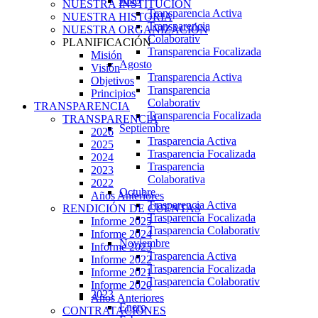
Julio
NUESTRA INSTITUCIÓN
Transparencia Activa
NUESTRA HISTORIA
Transparencia
NUESTRA ORGANIZACIÓN
Colaborativ
PLANIFICACIÓN
Transparencia Focalizada
Misión
Agosto
Visión
Transparencia Activa
Objetivos
Transparencia
Principios
Colaborativ
TRANSPARENCIA
Transparencia Focalizada
TRANSPARENCIA
Septiembre
2026
Trasparencia Activa
2025
Trasparencia Focalizada
2024
Trasparencia
2023
Colaborativa
2022
Octubre
Años Anteriores
Trasparencia Activa
RENDICIÓN DE CUENTAS
Trasparencia Focalizada
Informe 2025
Trasparencia Colaborativ
Informe 2024
Noviembre
Informe 2023
Trasparencia Activa
Informe 2022
Trasparencia Focalizada
Informe 2021
Trasparencia Colaborativ
Informe 2020
2023
Años Anteriores
Enero
CONTRATACIONES