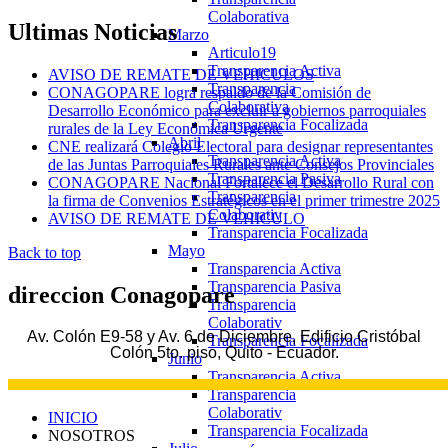
Colaborativa
Ultimas
Noticias
Marzo
Articulo19
Transparencia Activa
AVISO DE REMATE DE VEHICULOS
Transparencia
CONAGOPARE logra respaldo de la Comisión de
Colaborativa
Desarrollo Económico para excluir a gobiernos parroquiales
Transparencia Focalizada
rurales de la Ley Económica Urgente
Abril
CNE realizará Colegio Electoral para designar representantes
Transparencia Activa
de las Juntas Parroquiales Rurales ante Consejos Provinciales
Transparencia Pasiva
CONAGOPARE Nacional Fortalece el Desarrollo Rural con
Transparencia
la firma de Convenios Estratégicos en el primer trimestre 2025
Colaborativ
AVISO DE REMATE DE VEHICULO
Transparencia Focalizada
Mayo
Back to top
Transparencia Activa
Transparencia Pasiva
direccion
Conagopare
Transparencia
Colaborativ
Av. Colón E9-58 y Av. 6 de Diciembre, Edificio Cristóbal
Transparencia Focalizada
Colón 5to. piso, Quito - Ecuador.
Junio
Transparencia Activa
Transparencia
Colaborativ
INICIO
Transparencia Focalizada
NOSOTROS