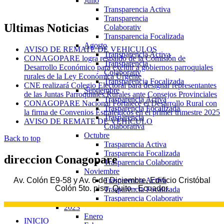
Julio
Transparencia Activa
Transparencia
Ultimas
Noticias
Colaborativ
Transparencia Focalizada
Agosto
AVISO DE REMATE DE VEHICULOS
Transparencia Activa
CONAGOPARE logra respaldo de la Comisión de
Transparencia
Desarrollo Económico para excluir a gobiernos parroquiales
Colaborativ
rurales de la Ley Económica Urgente
Transparencia Focalizada
CNE realizará Colegio Electoral para designar representantes
Septiembre
de las Juntas Parroquiales Rurales ante Consejos Provinciales
Trasparencia Activa
CONAGOPARE Nacional Fortalece el Desarrollo Rural con
Trasparencia Focalizada
la firma de Convenios Estratégicos en el primer trimestre 2025
Trasparencia
AVISO DE REMATE DE VEHICULO
Colaborativa
Octubre
Back to top
Trasparencia Activa
Trasparencia Focalizada
direccion
Conagopare
Trasparencia Colaborativ
Noviembre
Trasparencia Activa
Av. Colón E9-58 y Av. 6 de Diciembre, Edificio Cristóbal
Colón 5to. piso, Quito - Ecuador.
Trasparencia Focalizada
Trasparencia Colaborativ
2023
Enero
INICIO