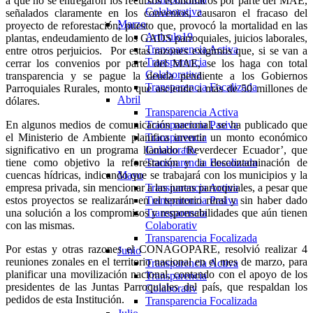
a que no se entregaron los recursos económicos por parte del MAE,
Colaborativa
señalados claramente en los convenios, causaron el fracaso del
Marzo
proyecto de reforestación; puesto que, provocó la mortalidad en las
Articulo19
plantas, endeudamiento de los GADS parroquiales, juicios laborales,
Transparencia Activa
entre otros perjuicios. Por estas razones exigimos que, si se van a
Transparencia
cerrar los convenios por parte del MAE, se los haga con total
Colaborativa
transparencia y se pague la deuda pendiente a los Gobiernos
Transparencia Focalizada
Parroquiales Rurales, monto que asciende a más de 50 millones de
Abril
dólares.
Transparencia Activa
En algunos medios de comunicación nacional, se ha publicado que
Transparencia Pasiva
el Ministerio de Ambiente planifica invertir un monto económico
Transparencia
significativo en un programa llamado ‘Reverdecer Ecuador’, que
Colaborativ
tiene como objetivo la reforestación y la descontaminación de
Transparencia Focalizada
cuencas hídricas, indicando que se trabajará con los municipios y la
Mayo
empresa privada, sin mencionar a las juntas parroquiales, a pesar que
Transparencia Activa
estos proyectos se realizarán en el territorio rural y sin haber dado
Transparencia Pasiva
una solución a los compromisos y responsabilidades que aún tienen
Transparencia
con las mismas.
Colaborativ
Transparencia Focalizada
Por estas y otras razones el CONAGOPARE, resolvió realizar 4
Junio
reuniones zonales en el territorio nacional en el mes de marzo, para
Transparencia Activa
planificar una movilización nacional, contando con el apoyo de los
Transparencia
presidentes de las Juntas Parroquiales del país, que respaldan los
Colaborativ
pedidos de esta Institución.
Transparencia Focalizada