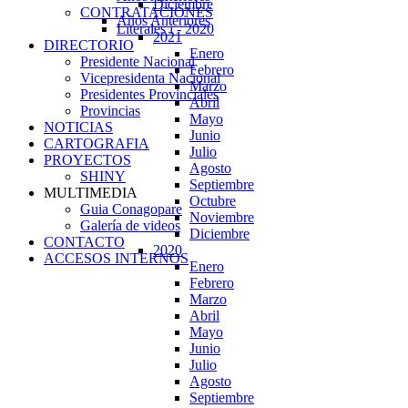
Diciembre
CONTRATACIONES
Años Anteriores
Literales i - 2020
2021
DIRECTORIO
Enero
Presidente Nacional
Febrero
Vicepresidenta Nacional
Marzo
Presidentes Provinciales
Abril
Provincias
Mayo
NOTICIAS
Junio
CARTOGRAFIA
Julio
PROYECTOS
Agosto
SHINY
Septiembre
MULTIMEDIA
Octubre
Guia Conagopare
Noviembre
Galería de videos
Diciembre
CONTACTO
2020
ACCESOS INTERNOS
Enero
Febrero
Marzo
Abril
Mayo
Junio
Julio
Agosto
Septiembre