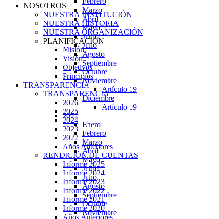
Febrero
NOSOTROS
Marzo
NUESTRA INSTITUCIÓN
Abril
NUESTRA HISTORIA
Mayo
NUESTRA ORGANIZACIÓN
Junio
PLANIFICACIÓN
Julio
Misión
Agosto
Visión
Septiembre
Objetivos
Octubre
Principios
Noviembre
TRANSPARENCIA
Artículo 19
TRANSPARENCIA
Diciembre
2026
Artículo 19
2025
2022
2024
Enero
2023
Febrero
2022
Marzo
Años Anteriores
Abril
RENDICIÓN DE CUENTAS
Mayo
Informe 2025
Junio
Informe 2024
Julio
Informe 2023
Agosto
Informe 2022
Septiembre
Informe 2021
Octubre
Informe 2020
Noviembre
Años Anteriores