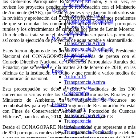
los Gobiernos Parroquiales Rurales del Ecuador, y a su vez, se
Colaborativ
revisen los proyectos pendientes de reforestación con el Ministerio
Octubre
de Ambiente (MAE), que están vigentes y se planean finalizarlos sin
Transparencia Activa
la revisión y aprobación del CONAGOPARE. Estamos pendientes
Transparencia Focalizada
de que se cumplan los compromisos aplazados con las parroquias
Transparencia
rurales y los ofrecimientos de campaña por parte de Lenin Moreno.
Colaborativ
Uno de ellos, trata sobre el alza del presupuesto para las parroquias,
Noviembre
así como la ejecución de proyectos de agua potable y alcantarillado.
Transparencia Activa
Transparencia Focalizada
Estos fueron algunos de los pedidos de Bolívar Armijos, Presidente
Transparencia
Nacional del CONAGOPARE, en la rueda de prensa con el
Colaborativ
Consejo Directivo Nacional de Gobiernos Parroquiales Rurales del
2024
Ecuador, que se realizó el día martes 20 de febrero de 2018, en las
Enero
oficinas de la institución en Quito y que reunió a varios medios de
Articulo 19
comunicación nacional.
Transparencia Activa
Transparencia
Esta preocupación se debe al cierre y auditorías de los 300
Colaborativa
convenios suscritos entre los Gobiernos Parroquiales Rurales y el
Transparencia Focalizada
Ministerio de Ambiente, en la Asignación de recursos no
Febrero
reembolsables para ejecutar el “Programa de Restauración Forestal
Articulo19
con Fines de Conservación Ambiental y Protección de Cuencas
Transparencia Activa
Hídricas”, para los años, 2014, 2015, 2016, 2017 y 2018.
Transparencia
Colaborativa
Desde el CONAGOPARE Nacional, entidad que representa a más
Transparencia Focalizada
de 820 parroquias rurales del país, dejamos por sentado, que debido
Transparencia