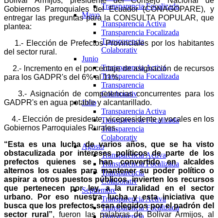
Bolívar Armijos, presidente del Consejo Nacional de
Transparencia Focalizada
Gobiernos Parroquiales del Ecuador (CONAGOPARE), y
Mayo
entregar las preguntas para la CONSULTA POPULAR, que
Transparencia Activa
plantea:
Transparencia Focalizada
Transparencia
1.- Elección de Prefectos Provinciales por los habitantes
Colaborativ
del sector rural.
Junio
Transparencia Activa
2.- lncremento en el porcentaje de asignación de recursos
Transparencia Focalizada
para los GADPR's del 6% al 11%.
Transparencia
3.- Asignación de competencias concurrentes para los
Colaborativ
GADPR's en agua potable y alcantarillado.
Julio
Transparencia Activa
4.- Elección de presidente, vicepresidente y vocales en los
Transparencia Focalizada
Gobiernos Parroquiales Rurales.
Transparencia
Colaborativ
“Esta es una lucha de varios años, que se ha visto
Agosto
obstaculizada por intereses políticos de parte de los
Transparencia Activa
prefectos quienes se han convertido en alcaldes
Transparencia Focalizada
alternos los cuales para mantener su poder político o
Transparencia
aspirar a otros puestos públicos, invierten los recursos
Colaborativ
que pertenecen por ley, a la ruralidad en el sector
Septiembre
urbano. Por eso nuestra lucha y esta iniciativa que
Transparencia Activa
busca que los prefectos sean elegidos por el padrón del
Transparencia Focalizada
sector rural”
, fueron las palabras de Bolívar Armijos, al
Transparencia