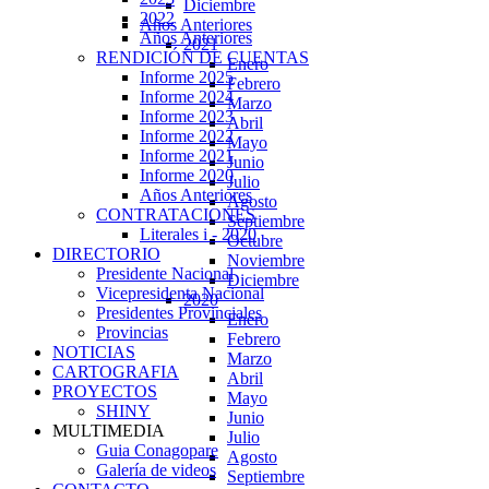
Diciembre
2022
Años Anteriores
Años Anteriores
2021
RENDICIÓN DE CUENTAS
Enero
Informe 2025
Febrero
Informe 2024
Marzo
Informe 2023
Abril
Informe 2022
Mayo
Informe 2021
Junio
Informe 2020
Julio
Años Anteriores
Agosto
CONTRATACIONES
Septiembre
Literales i - 2020
Octubre
DIRECTORIO
Noviembre
Presidente Nacional
Diciembre
Vicepresidenta Nacional
2020
Presidentes Provinciales
Enero
Provincias
Febrero
NOTICIAS
Marzo
CARTOGRAFIA
Abril
PROYECTOS
Mayo
SHINY
Junio
MULTIMEDIA
Julio
Guia Conagopare
Agosto
Galería de videos
Septiembre