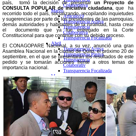
país, tomó la decisión de presentar
un Proyecto de
Colaborativa
CONSULTA POPULAR de iniciativa ciudadana
, que ha
Marzo
recorrido todo el país, socializando, recopilando inquietudes
Articulo19
y sugerencias por parte de los presidentes de las parroquias,
Transparencia Activa
demás autoridades y habitantes de la ruralidad, hasta crear
Transparencia
el documento que ya fue entregado en la Corte
Colaborativa
Constitucional para que continúe con su debido proceso.
Transparencia Focalizada
Abril
El CONAGOPARE Nacional, a su vez, anunció una gran
Transparencia Activa
Asamblea Nacional en la ciudad de Quito, el próximo 20 de
Transparencia Pasiva
septiembre, en el que se presentarán los resultados de este
Transparencia
pedido y se tomarán acciones frente a otros temas de
Colaborativ
importancia nacional.
Transparencia Focalizada
Mayo
Transparencia Activa
Transparencia Pasiva
Transparencia
Colaborativ
Transparencia Focalizada
Junio
Transparencia Activa
Transparencia
Colaborativ
Transparencia Focalizada