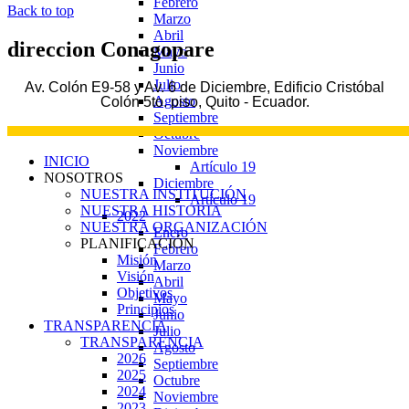
Febrero
Back to top
Marzo
Abril
direccion
Conagopare
Mayo
Junio
Julio
Av. Colón E9-58 y Av. 6 de Diciembre, Edificio Cristóbal
Agosto
Colón 5to. piso, Quito - Ecuador.
Septiembre
Octubre
Noviembre
INICIO
Artículo 19
NOSOTROS
Diciembre
NUESTRA INSTITUCIÓN
Artículo 19
NUESTRA HISTORIA
2022
NUESTRA ORGANIZACIÓN
Enero
PLANIFICACIÓN
Febrero
Misión
Marzo
Visión
Abril
Objetivos
Mayo
Principios
Junio
TRANSPARENCIA
Julio
TRANSPARENCIA
Agosto
2026
Septiembre
2025
Octubre
2024
Noviembre
2023