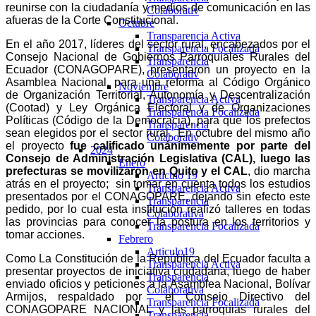
reunirse con la ciudadanía y medios de comunicación en las
Colaborativ
afueras de la Corte Constitucional.
Octubre
Transparencia Activa
En el año 2017, líderes del sector rural, encabezados por el
Transparencia Focalizada
Consejo Nacional de Gobiernos Parroquiales Rurales del
Transparencia
Ecuador (CONAGOPARE), presentaron un proyecto en la
Colaborativ
Asamblea Nacional, para una reforma al Código Orgánico
Noviembre
de Organización Territorial, Autonomía y Descentralización
Transparencia Activa
(Cootad) y Ley Orgánica Electoral y de Organizaciones
Transparencia Focalizada
Políticas (Código de la Democracia), para que los prefectos
Transparencia
sean elegidos por el sector rural. En octubre del mismo año
Colaborativ
el proyecto
fue calificado unánimemente por parte del
2024
Consejo de Administración Legislativa (CAL), luego las
Enero
prefecturas se movilizaron en Quito y el CAL
, dio marcha
Articulo 19
atrás en el proyecto; sin tomar en cuenta todos los estudios
Transparencia Activa
presentados por el CONAGOPARE, dejando sin efecto este
Transparencia
pedido, por lo cual esta institución realizó talleres en todas
Colaborativa
las provincias para conocer la postura en los territorios y
Transparencia Focalizada
tomar acciones.
Febrero
Articulo19
Como La Constitución de la República del Ecuador faculta a
Transparencia Activa
presentar proyectos de iniciativa ciudadana, luego de haber
Transparencia
enviado oficios y peticiones a la Asamblea Nacional, Bolívar
Colaborativa
Armijos, respaldado por el Consejo Directivo del
Transparencia Focalizada
CONAGOPARE NACIONAL y las parroquias rurales del
Transparencia