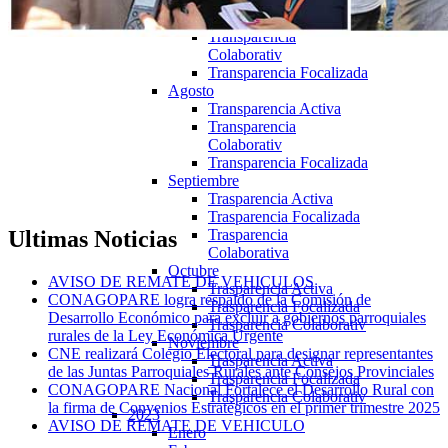
Julio
Transparencia Activa
Transparencia
Colaborativ
Transparencia Focalizada
Agosto
Transparencia Activa
Transparencia
Colaborativ
Transparencia Focalizada
Septiembre
Trasparencia Activa
Trasparencia Focalizada
Trasparencia
Ultimas
Noticias
Colaborativa
Octubre
AVISO DE REMATE DE VEHICULOS
Trasparencia Activa
CONAGOPARE logra respaldo de la Comisión de
Trasparencia Focalizada
Desarrollo Económico para excluir a gobiernos parroquiales
Trasparencia Colaborativ
rurales de la Ley Económica Urgente
Noviembre
CNE realizará Colegio Electoral para designar representantes
Trasparencia Activa
de las Juntas Parroquiales Rurales ante Consejos Provinciales
Trasparencia Focalizada
CONAGOPARE Nacional Fortalece el Desarrollo Rural con
Trasparencia Colaborativ
la firma de Convenios Estratégicos en el primer trimestre 2025
2023
AVISO DE REMATE DE VEHICULO
Enero