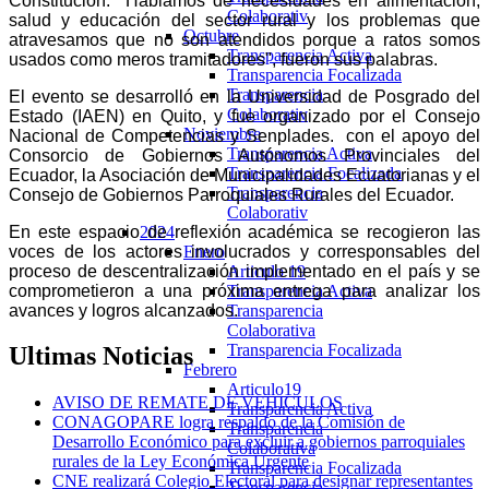
Constitución. "Hablamos de necesidades en alimentación,
Colaborativ
salud y educación del sector rural y los problemas que
Octubre
atravesamos que no son atendidos porque a ratos somos
Transparencia Activa
usados como meros tramitadores", fueron sus palabras.
Transparencia Focalizada
Transparencia
El evento se desarrolló en la Universidad de Posgrado del
Colaborativ
Estado (IAEN) en Quito, y fue organizado por el Consejo
Noviembre
Nacional de Competencias y Senplades. con el apoyo del
Transparencia Activa
Consorcio de Gobiernos Autónomos Provinciales del
Transparencia Focalizada
Ecuador, la Asociación de Municipalidades Ecuatorianas y el
Transparencia
Consejo de Gobiernos Parroquiales Rurales del Ecuador.
Colaborativ
En este espacio de reflexión académica se recogieron las
2024
voces de los actores involucrados y corresponsables del
Enero
proceso de descentralización implementado en el país y se
Articulo 19
comprometieron a una próxima entrega para analizar los
Transparencia Activa
avances y logros alcanzados.
Transparencia
Colaborativa
Transparencia Focalizada
Ultimas
Noticias
Febrero
Articulo19
AVISO DE REMATE DE VEHICULOS
Transparencia Activa
CONAGOPARE logra respaldo de la Comisión de
Transparencia
Desarrollo Económico para excluir a gobiernos parroquiales
Colaborativa
rurales de la Ley Económica Urgente
Transparencia Focalizada
CNE realizará Colegio Electoral para designar representantes
Transparencia