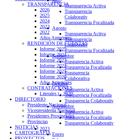
Julio
TRANSPARENCIA
Transparencia Activa
2026
Transparencia
2025
Colaborativ
2024
Transparencia Focalizada
2023
Agosto
2022
Transparencia Activa
Años Anteriores
Transparencia
RENDICIÓN DE CUENTAS
Colaborativ
Informe 2025
Transparencia Focalizada
Informe 2024
Septiembre
Informe 2023
Trasparencia Activa
Informe 2022
Trasparencia Focalizada
Informe 2021
Trasparencia
Informe 2020
Colaborativa
Años Anteriores
Octubre
CONTRATACIONES
Trasparencia Activa
Literales i - 2020
Trasparencia Focalizada
DIRECTORIO
Trasparencia Colaborativ
Presidente Nacional
Noviembre
Vicepresidenta Nacional
Trasparencia Activa
Presidentes Provinciales
Trasparencia Focalizada
Provincias
Trasparencia Colaborativ
NOTICIAS
2023
CARTOGRAFIA
Enero
PROYECTOS