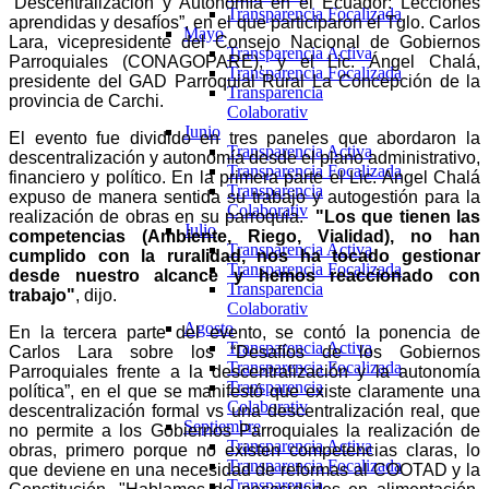
“Descentralización y Autonomía en el Ecuador: Lecciones
Transparencia Focalizada
aprendidas y desafíos”, en el que participaron el Tglo. Carlos
Mayo
Lara, vicepresidente del Consejo Nacional de Gobiernos
Transparencia Activa
Parroquiales (CONAGOPARE), y el Lic. Ángel Chalá,
Transparencia Focalizada
presidente del GAD Parroquial Rural La Concepción de la
Transparencia
provincia de Carchi.
Colaborativ
Junio
El evento fue dividido en tres paneles que abordaron la
Transparencia Activa
descentralización y autonomía desde el plano administrativo,
Transparencia Focalizada
financiero y político. En la primera parte el Lic. Angel Chalá
Transparencia
expuso de manera sentida su trabajo y autogestión para la
Colaborativ
realización de obras en su parroquia.
"Los que tienen las
Julio
competencias (Ambiente, Riego, Vialidad), no han
Transparencia Activa
cumplido con la ruralidad, nos ha tocado gestionar
Transparencia Focalizada
desde nuestro alcance y hemos reaccionado con
Transparencia
trabajo"
, dijo.
Colaborativ
Agosto
En la tercera parte del evento, se contó la ponencia de
Transparencia Activa
Carlos Lara sobre los “Desafíos de los Gobiernos
Transparencia Focalizada
Parroquiales frente a la descentralización y la autonomía
Transparencia
política”, en el que se manifestó que existe claramente una
Colaborativ
descentralización formal vs una descentralización real, que
Septiembre
no permite a los Gobiernos Parroquiales la realización de
Transparencia Activa
obras, primero porque no existen competencias claras, lo
Transparencia Focalizada
que deviene en una necesidad de reformas al COOTAD y la
Transparencia