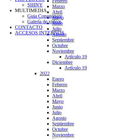
Febrero
SHINY
Marzo
MULTIMEDIA
Abril
Guia Conagopare
Mayo
Galería de videos
Junio
CONTACTO
Julio
ACCESOS INTERNOS
Agosto
Septiembre
Octubre
Noviembre
Artículo 19
Diciembre
Artículo 19
2022
Enero
Febrero
Marzo
Abril
Mayo
Junio
Julio
Agosto
Septiembre
Octubre
Noviembre