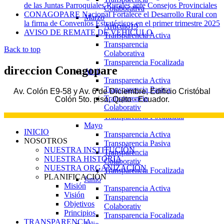
de las Juntas Parroquiales Rurales ante Consejos Provinciales
Colaborativa
CONAGOPARE Nacional Fortalece el Desarrollo Rural con
Marzo
la firma de Convenios Estratégicos en el primer trimestre 2025
Articulo19
AVISO DE REMATE DE VEHICULO
Transparencia Activa
Transparencia
Back to top
Colaborativa
Transparencia Focalizada
direccion
Conagopare
Abril
Transparencia Activa
Transparencia Pasiva
Av. Colón E9-58 y Av. 6 de Diciembre, Edificio Cristóbal
Transparencia
Colón 5to. piso, Quito - Ecuador.
Colaborativ
Transparencia Focalizada
Mayo
INICIO
Transparencia Activa
NOSOTROS
Transparencia Pasiva
NUESTRA INSTITUCIÓN
Transparencia
NUESTRA HISTORIA
Colaborativ
NUESTRA ORGANIZACIÓN
Transparencia Focalizada
PLANIFICACIÓN
Junio
Misión
Transparencia Activa
Visión
Transparencia
Objetivos
Colaborativ
Principios
Transparencia Focalizada
TRANSPARENCIA