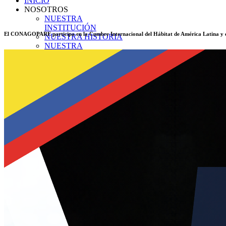
INICIO
NOSOTROS
NUESTRA
INSTITUCIÓN
El CONAGOPARE participa en la Cumbre Internacional del Hábitat de América Latina y 
NUESTRA HISTORIA
NUESTRA
ORGANIZACIÓN
PLANIFICACIÓN
Misión
Visión
Objetivos
Principios
TRANSPARENCIA
TRANSPARENCIA
2026
Enero
Transparencia Activa
Transparencia Focalizada
Transparencia
Colaborativ
Febrero
Transparencia Activa
Transparencia Focalizada
Transparencia
Colaborativ