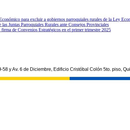
nómico para excluir a gobiernos parroquiales rurales de la Ley Ec
e las Juntas Parroquiales Rurales ante Consejos Provinciales
rma de Convenios Estratégicos en el primer trimestre 2025
-58 y Av. 6 de Diciembre, Edificio Cristóbal Colón 5to. piso, Qui