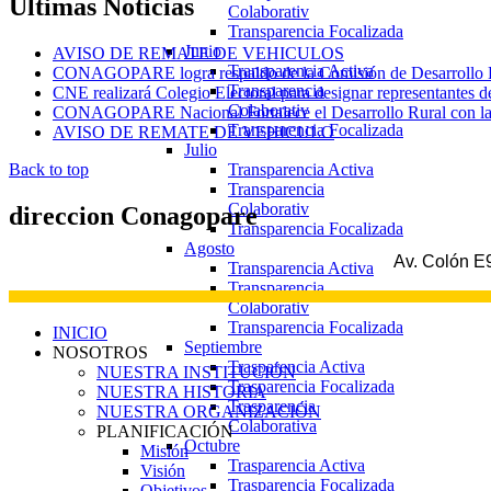
Ultimas
Noticias
Colaborativ
Transparencia Focalizada
Junio
AVISO DE REMATE DE VEHICULOS
Transparencia Activa
CONAGOPARE logra respaldo de la Comisión de Desarrollo Eco
Transparencia
CNE realizará Colegio Electoral para designar representantes d
Colaborativ
CONAGOPARE Nacional Fortalece el Desarrollo Rural con la fi
Transparencia Focalizada
AVISO DE REMATE DE VEHICULO
Julio
Transparencia Activa
Back to top
Transparencia
Colaborativ
direccion
Conagopare
Transparencia Focalizada
Agosto
Av. Colón E9
Transparencia Activa
Transparencia
Colaborativ
Transparencia Focalizada
INICIO
Septiembre
NOSOTROS
Trasparencia Activa
NUESTRA INSTITUCIÓN
Trasparencia Focalizada
NUESTRA HISTORIA
Trasparencia
NUESTRA ORGANIZACIÓN
Colaborativa
PLANIFICACIÓN
Octubre
Misión
Trasparencia Activa
Visión
Trasparencia Focalizada
Objetivos