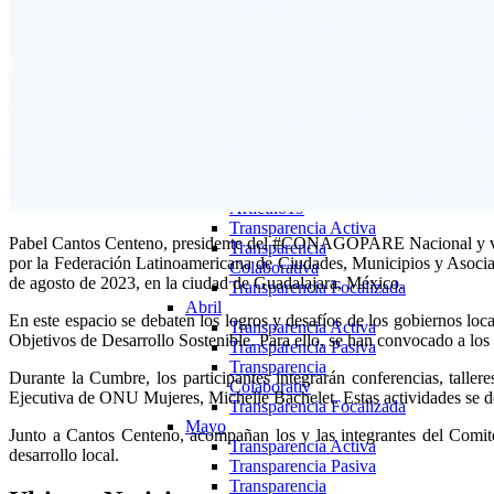
Transparencia Focalizada
Febrero
Articulo19
Transparencia Activa
Transparencia
Colaborativa
Transparencia Focalizada
Transparencia
Colaborativa
Marzo
Articulo19
Transparencia Activa
Pabel Cantos Centeno, presidente del #CONAGOPARE Nacional y vic
Transparencia
por la Federación Latinoamericana de Ciudades, Municipios y Asoc
Colaborativa
de agosto de 2023, en la ciudad de Guadalajara, México.
Transparencia Focalizada
Abril
En este espacio se debaten los logros y desafíos de los gobiernos lo
Transparencia Activa
Objetivos de Desarrollo Sostenible. Para ello, se han convocado a l
Transparencia Pasiva
Transparencia
Durante la Cumbre, los participantes integrarán conferencias, taller
Colaborativ
Ejecutiva de ONU Mujeres, Michelle Bachelet. Estas actividades se de
Transparencia Focalizada
Mayo
Junto a Cantos Centeno, acompañan los y las integrantes del Comité
Transparencia Activa
desarrollo local.
Transparencia Pasiva
Transparencia