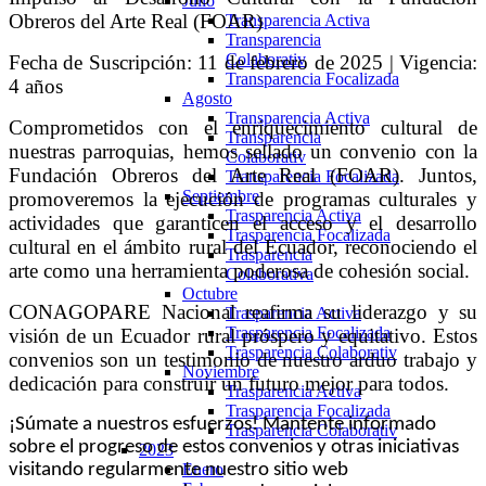
Julio
Obreros del Arte Real (FOAR)
Transparencia Activa
Transparencia
Colaborativ
Fecha de Suscripción: 11 de febrero de 2025 | Vigencia:
Transparencia Focalizada
4 años
Agosto
Transparencia Activa
Comprometidos con el enriquecimiento cultural de
Transparencia
nuestras parroquias, hemos sellado un convenio con la
Colaborativ
Fundación Obreros del Arte Real (FOAR). Juntos,
Transparencia Focalizada
Septiembre
promoveremos la ejecución de programas culturales y
Trasparencia Activa
actividades que garanticen el acceso y el desarrollo
Trasparencia Focalizada
cultural en el ámbito rural del Ecuador, reconociendo el
Trasparencia
arte como una herramienta poderosa de cohesión social.
Colaborativa
Octubre
CONAGOPARE Nacional reafirma su liderazgo y su
Trasparencia Activa
Trasparencia Focalizada
visión de un Ecuador rural próspero y equitativo. Estos
Trasparencia Colaborativ
convenios son un testimonio de nuestro arduo trabajo y
Noviembre
dedicación para construir un futuro mejor para todos.
Trasparencia Activa
Trasparencia Focalizada
¡Súmate a nuestros esfuerzos! Mantente informado
Trasparencia Colaborativ
sobre el progreso de estos convenios y otras iniciativas
2023
visitando regularmente nuestro sitio web
Enero