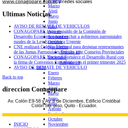
Febrero
www.conagopare.gob.ec
y redes sociales
Marzo
Abril
Ultimas
Noticias
Mayo
Junio
AVISO DE REMATE DE VEHICULOS
Julio
CONAGOPARE logra respaldo de la Comisión de
Agosto
Desarrollo Económico para excluir a gobiernos parroquiales
Septiembre
rurales de la Ley Económica Urgente
Octubre
CNE realizará Colegio Electoral para designar representantes
Noviembre
de las Juntas Parroquiales Rurales ante Consejos Provinciales
Artículo 19
CONAGOPARE Nacional Fortalece el Desarrollo Rural con
Diciembre
la firma de Convenios Estratégicos en el primer trimestre 2025
Artículo 19
AVISO DE REMATE DE VEHICULO
2022
Enero
Back to top
Febrero
Marzo
direccion
Conagopare
Abril
Mayo
Junio
Av. Colón E9-58 y Av. 6 de Diciembre, Edificio Cristóbal
Julio
Colón 5to. piso, Quito - Ecuador.
Agosto
Septiembre
Octubre
Noviembre
INICIO