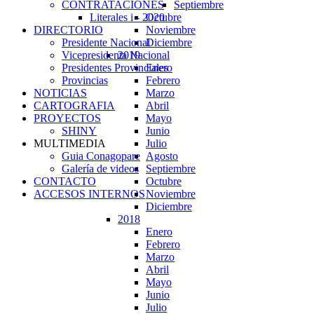
Septiembre
CONTRATACIONES
Octubre
Literales i - 2020
Noviembre
DIRECTORIO
Diciembre
Presidente Nacional
2019
Vicepresidenta Nacional
Enero
Presidentes Provinciales
Febrero
Provincias
Marzo
NOTICIAS
Abril
CARTOGRAFIA
Mayo
PROYECTOS
Junio
SHINY
Julio
MULTIMEDIA
Agosto
Guia Conagopare
Septiembre
Galería de videos
Octubre
CONTACTO
Noviembre
ACCESOS INTERNOS
Diciembre
2018
Enero
Febrero
Marzo
Abril
Mayo
Junio
Julio