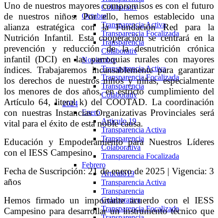
Uno de nuestros mayores compromisos es con el futuro
Colaborativ
de nuestros niños. Por ello, hemos establecido una
Octubre
Transparencia Activa
alianza estratégica con la Fundación Red para la
Transparencia Focalizada
Nutrición Infantil. Esta cooperación se centrará en la
Transparencia
prevención y reducción de la desnutrición crónica
Colaborativ
infantil (DCI) en las parroquias rurales con mayores
Noviembre
Transparencia Activa
índices. Trabajaremos incansablemente para garantizar
Transparencia Focalizada
los derechos de nuestros niños y niñas, especialmente
Transparencia
los menores de dos años, en estricto cumplimiento del
Colaborativ
Artículo 64, literal k) del COOTAD. La coordinación
2024
con nuestras Instancias Organizativas Provinciales será
Enero
Articulo 19
vital para el éxito de esta noble causa.
Transparencia Activa
Transparencia
Educación y Empoderamiento para Nuestros Líderes
Colaborativa
con el IESS Campesino
Transparencia Focalizada
Febrero
Fecha de Suscripción: 21 de enero de 2025 | Vigencia: 3
Articulo19
años
Transparencia Activa
Transparencia
Hemos firmado un importante acuerdo con el IESS
Colaborativa
Transparencia Focalizada
Campesino para desarrollar un instrumento técnico que
Transparencia