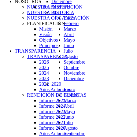
Diciembre
NOSOTROS
Años Anteriores
NUESTRA INSTITUCIÓN
2021
NUESTRA HISTORIA
Enero
NUESTRA ORGANIZACIÓN
Febrero
PLANIFICACIÓN
Marzo
Misión
Abril
Visión
Mayo
Objetivos
Junio
Principios
Julio
TRANSPARENCIA
Agosto
TRANSPARENCIA
Septiembre
2026
Octubre
2025
Noviembre
2024
Diciembre
2023
2020
2022
Enero
Años Anteriores
Febrero
RENDICIÓN DE CUENTAS
Marzo
Informe 2025
Abril
Informe 2024
Mayo
Informe 2023
Junio
Informe 2022
Julio
Informe 2021
Agosto
Informe 2020
Septiembre
Años Anteriores