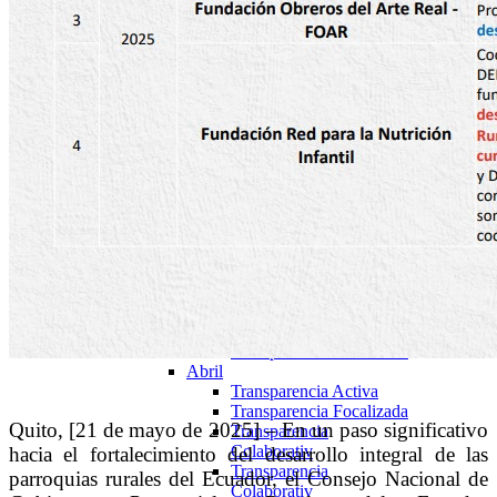
Colaborativ
Transparencia Focalizada
2025
Enero
Transparencia Activa
Transparencia
Colaborativ
Transparencia Focalizada
Febrero
Transparencia Activa
Transparencia
Colaborativ
Transparencia Focalizada
Marzo
Transparencia Activa
Transparencia
Colaborativ
Transparencia Focalizada
Abril
Transparencia Activa
Transparencia Focalizada
Quito, [21 de mayo de 2025] – En un paso significativo
Transparencia
Colaborativ
hacia el fortalecimiento del desarrollo integral de las
Transparencia
parroquias rurales del Ecuador, el Consejo Nacional de
Colaborativ