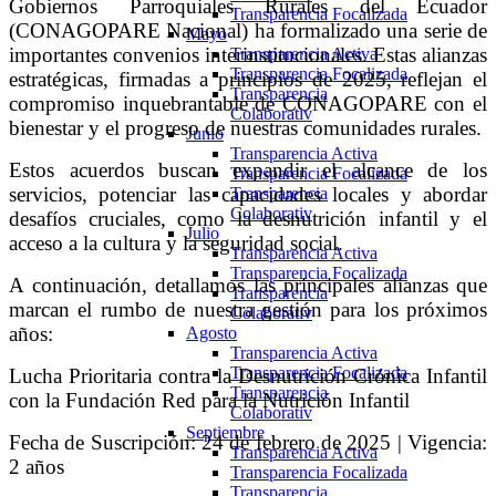
Gobiernos Parroquiales Rurales del Ecuador
Transparencia Focalizada
(CONAGOPARE Nacional) ha formalizado una serie de
Mayo
importantes convenios interinstitucionales. Estas alianzas
Transparencia Activa
Transparencia Focalizada
estratégicas, firmadas a principios de 2025, reflejan el
Transparencia
compromiso inquebrantable de CONAGOPARE con el
Colaborativ
bienestar y el progreso de nuestras comunidades rurales.
Junio
Transparencia Activa
Estos acuerdos buscan expandir el alcance de los
Transparencia Focalizada
servicios, potenciar las capacidades locales y abordar
Transparencia
Colaborativ
desafíos cruciales, como la desnutrición infantil y el
Julio
acceso a la cultura y la seguridad social.
Transparencia Activa
Transparencia Focalizada
A continuación, detallamos las principales alianzas que
Transparencia
marcan el rumbo de nuestra gestión para los próximos
Colaborativ
años:
Agosto
Transparencia Activa
Transparencia Focalizada
Lucha Prioritaria contra la Desnutrición Crónica Infantil
Transparencia
con la Fundación Red para la Nutrición Infantil
Colaborativ
Septiembre
Fecha de Suscripción: 24 de febrero de 2025 | Vigencia:
Transparencia Activa
2 años
Transparencia Focalizada
Transparencia