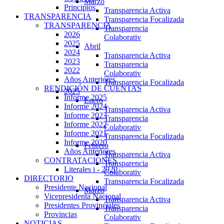
Marzo
Principios
Transparencia Activa
TRANSPARENCIA
Transparencia Focalizada
TRANSPARENCIA
Transparencia
2026
Colaborativ
2025
Abril
2024
Transparencia Activa
2023
Transparencia
2022
Colaborativ
Años Anteriores
Transparencia Focalizada
RENDICIÓN DE CUENTAS
2025
Informe 2025
Enero
Informe 2024
Transparencia Activa
Informe 2023
Transparencia
Informe 2022
Colaborativ
Informe 2021
Transparencia Focalizada
Informe 2020
Febrero
Años Anteriores
Transparencia Activa
CONTRATACIONES
Transparencia
Literales i - 2020
Colaborativ
DIRECTORIO
Transparencia Focalizada
Presidente Nacional
Marzo
Vicepresidenta Nacional
Transparencia Activa
Presidentes Provinciales
Transparencia
Provincias
Colaborativ
NOTICIAS