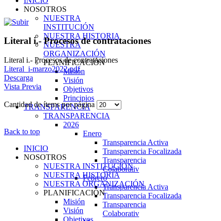
INICIO
NOSOTROS
NUESTRA
INSTITUCIÓN
NUESTRA HISTORIA
Literal i.- Procesos de contrataciones
NUESTRA
ORGANIZACIÓN
Literal i.- Procesos de contrataciones
PLANIFICACIÓN
Literal_i-marzo2022.pdf
Misión
Descarga
Visión
Vista Previa
Objetivos
Principios
Cantidad de ítems por página
TRANSPARENCIA
TRANSPARENCIA
2026
Back to top
Enero
Transparencia Activa
INICIO
Transparencia Focalizada
NOSOTROS
Transparencia
NUESTRA INSTITUCIÓN
Colaborativ
NUESTRA HISTORIA
Febrero
NUESTRA ORGANIZACIÓN
Transparencia Activa
PLANIFICACIÓN
Transparencia Focalizada
Misión
Transparencia
Visión
Colaborativ
Objetivos