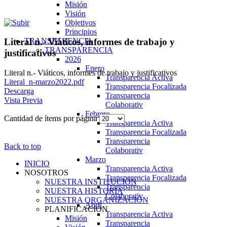
Misión
Visión
Objetivos
Principios
TRANSPARENCIA
Literal n.- Viáticos, informes de trabajo y
TRANSPARENCIA
justificativos
2026
Enero
Literal n.- Viáticos, informes de trabajo y justificativos
Transparencia Activa
Literal_n-marzo2022.pdf
Transparencia Focalizada
Descarga
Transparencia
Vista Previa
Colaborativ
Febrero
Cantidad de ítems por página
Transparencia Activa
Transparencia Focalizada
Transparencia
Back to top
Colaborativ
Marzo
INICIO
Transparencia Activa
NOSOTROS
Transparencia Focalizada
NUESTRA INSTITUCIÓN
Transparencia
NUESTRA HISTORIA
Colaborativ
NUESTRA ORGANIZACIÓN
Abril
PLANIFICACIÓN
Transparencia Activa
Misión
Transparencia