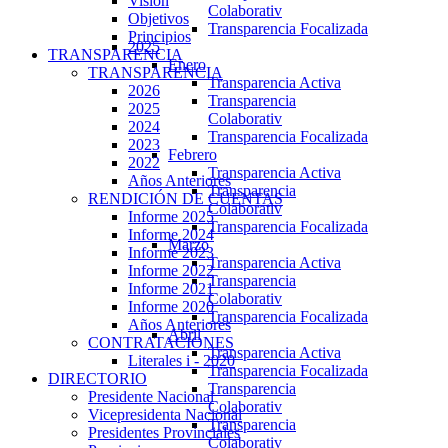
Visión
Colaborativ
Objetivos
Transparencia Focalizada
Principios
2025
TRANSPARENCIA
Enero
TRANSPARENCIA
Transparencia Activa
2026
Transparencia
2025
Colaborativ
2024
Transparencia Focalizada
2023
Febrero
2022
Transparencia Activa
Años Anteriores
Transparencia
RENDICIÓN DE CUENTAS
Colaborativ
Informe 2025
Transparencia Focalizada
Informe 2024
Marzo
Informe 2023
Transparencia Activa
Informe 2022
Transparencia
Informe 2021
Colaborativ
Informe 2020
Transparencia Focalizada
Años Anteriores
Abril
CONTRATACIONES
Transparencia Activa
Literales i - 2020
Transparencia Focalizada
DIRECTORIO
Transparencia
Presidente Nacional
Colaborativ
Vicepresidenta Nacional
Transparencia
Presidentes Provinciales
Colaborativ