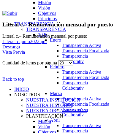
Misión
Visión
Objetivos
Principios
TRANSPARENCIA
Literal c.– Remuneración mensual por puesto
TRANSPARENCIA
2026
Literal c.– Remuneración mensual por puesto
Enero
Literal_c-junio2022.pdf
Transparencia Activa
Descarga
Transparencia Focalizada
Vista Previa
Transparencia
Colaborativ
Cantidad de ítems por página
Febrero
Transparencia Activa
Transparencia Focalizada
Back to top
Transparencia
Colaborativ
INICIO
Marzo
NOSOTROS
Transparencia Activa
NUESTRA INSTITUCIÓN
Transparencia Focalizada
NUESTRA HISTORIA
Transparencia
NUESTRA ORGANIZACIÓN
Colaborativ
PLANIFICACIÓN
Abril
Misión
Transparencia Activa
Visión
Transparencia
Objetivos