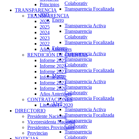
Colaborativ
Principios
Transparencia Focalizada
TRANSPARENCIA
2025
TRANSPARENCIA
Enero
2026
Transparencia Activa
2025
Transparencia
2024
Colaborativ
2023
Transparencia Focalizada
2022
Febrero
Años Anteriores
Transparencia Activa
RENDICIÓN DE CUENTAS
Transparencia
Informe 2025
Colaborativ
Informe 2024
Transparencia Focalizada
Informe 2023
Marzo
Informe 2022
Transparencia Activa
Informe 2021
Transparencia
Informe 2020
Colaborativ
Años Anteriores
Transparencia Focalizada
CONTRATACIONES
Abril
Literales i - 2020
Transparencia Activa
DIRECTORIO
Transparencia Focalizada
Presidente Nacional
Transparencia
Vicepresidenta Nacional
Colaborativ
Presidentes Provinciales
Transparencia
Provincias
Colaborativ
NOTICIAS