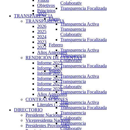
Visión
Colaborativ
Objetivos
Transparencia Focalizada
Principios
2025
TRANSPARENCIA
Enero
TRANSPARENCIA
Transparencia Activa
2026
Transparencia
2025
Colaborativ
2024
Transparencia Focalizada
2023
Febrero
2022
Transparencia Activa
Años Anteriores
Transparencia
RENDICIÓN DE CUENTAS
Colaborativ
Informe 2025
Transparencia Focalizada
Informe 2024
Marzo
Informe 2023
Transparencia Activa
Informe 2022
Transparencia
Informe 2021
Colaborativ
Informe 2020
Transparencia Focalizada
Años Anteriores
Abril
CONTRATACIONES
Transparencia Activa
Literales i - 2020
Transparencia Focalizada
DIRECTORIO
Transparencia
Presidente Nacional
Colaborativ
Vicepresidenta Nacional
Transparencia
Presidentes Provinciales
Colaborativ