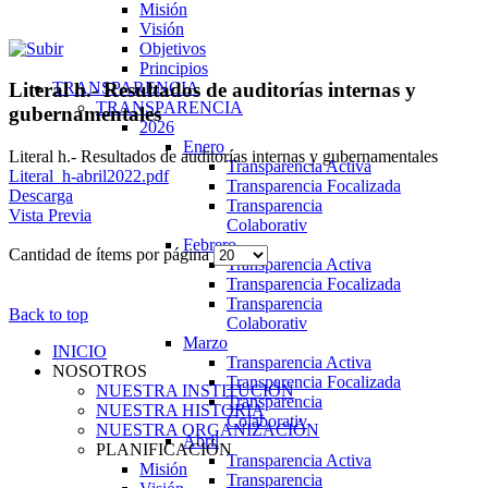
Misión
Visión
Objetivos
Principios
TRANSPARENCIA
Literal h.- Resultados de auditorías internas y
TRANSPARENCIA
gubernamentales
2026
Enero
Literal h.- Resultados de auditorías internas y gubernamentales
Transparencia Activa
Literal_h-abril2022.pdf
Transparencia Focalizada
Descarga
Transparencia
Vista Previa
Colaborativ
Febrero
Cantidad de ítems por página
Transparencia Activa
Transparencia Focalizada
Transparencia
Back to top
Colaborativ
Marzo
INICIO
Transparencia Activa
NOSOTROS
Transparencia Focalizada
NUESTRA INSTITUCIÓN
Transparencia
NUESTRA HISTORIA
Colaborativ
NUESTRA ORGANIZACIÓN
Abril
PLANIFICACIÓN
Transparencia Activa
Misión
Transparencia