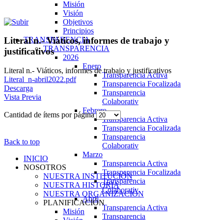
Misión
Visión
Objetivos
Principios
TRANSPARENCIA
Literal n.- Viáticos, informes de trabajo y
TRANSPARENCIA
justificativos
2026
Enero
Literal n.- Viáticos, informes de trabajo y justificativos
Transparencia Activa
Literal_n-abril2022.pdf
Transparencia Focalizada
Descarga
Transparencia
Vista Previa
Colaborativ
Febrero
Cantidad de ítems por página
Transparencia Activa
Transparencia Focalizada
Transparencia
Back to top
Colaborativ
Marzo
INICIO
Transparencia Activa
NOSOTROS
Transparencia Focalizada
NUESTRA INSTITUCIÓN
Transparencia
NUESTRA HISTORIA
Colaborativ
NUESTRA ORGANIZACIÓN
Abril
PLANIFICACIÓN
Transparencia Activa
Misión
Transparencia