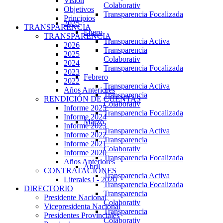
Visión
Colaborativ
Objetivos
Transparencia Focalizada
Principios
2025
TRANSPARENCIA
Enero
TRANSPARENCIA
Transparencia Activa
2026
Transparencia
2025
Colaborativ
2024
Transparencia Focalizada
2023
Febrero
2022
Transparencia Activa
Años Anteriores
Transparencia
RENDICIÓN DE CUENTAS
Colaborativ
Informe 2025
Transparencia Focalizada
Informe 2024
Marzo
Informe 2023
Transparencia Activa
Informe 2022
Transparencia
Informe 2021
Colaborativ
Informe 2020
Transparencia Focalizada
Años Anteriores
Abril
CONTRATACIONES
Transparencia Activa
Literales i - 2020
Transparencia Focalizada
DIRECTORIO
Transparencia
Presidente Nacional
Colaborativ
Vicepresidenta Nacional
Transparencia
Presidentes Provinciales
Colaborativ