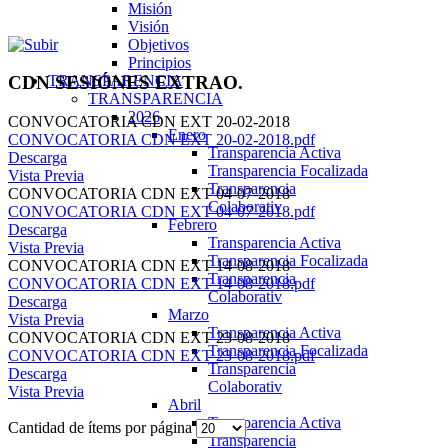
Misión
Visión
Objetivos
Principios
TRANSPARENCIA
CDN SESIÓNES EXTRAO.
TRANSPARENCIA
2026
CONVOCATORIA CDN EXT 20-02-2018
Enero
CONVOCATORIA CDN EXT 20-02-2018.pdf
Transparencia Activa
Descarga
Transparencia Focalizada
Vista Previa
Transparencia
CONVOCATORIA CDN EXT 04-07-2018
Colaborativ
CONVOCATORIA CDN EXT 04-07-2018.pdf
Febrero
Descarga
Transparencia Activa
Vista Previa
Transparencia Focalizada
CONVOCATORIA CDN EXT 14-08-2018
Transparencia
CONVOCATORIA CDN EXT 14-08-2018.pdf
Colaborativ
Descarga
Marzo
Vista Previa
Transparencia Activa
CONVOCATORIA CDN EXT 23-08-2018
Transparencia Focalizada
CONVOCATORIA CDN EXT 23-08-2018.pdf
Transparencia
Descarga
Colaborativ
Vista Previa
Abril
Transparencia Activa
Cantidad de ítems por página
Transparencia