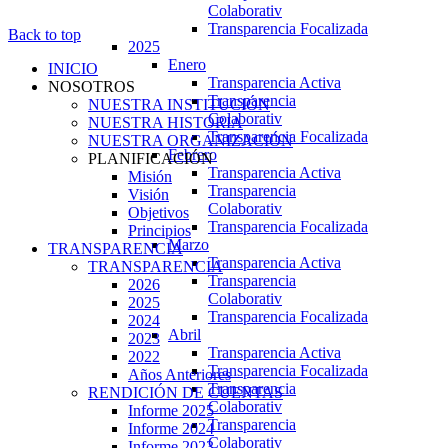
Colaborativ
Transparencia Focalizada
Back to top
2025
Enero
INICIO
Transparencia Activa
NOSOTROS
Transparencia
NUESTRA INSTITUCIÓN
Colaborativ
NUESTRA HISTORIA
Transparencia Focalizada
NUESTRA ORGANIZACIÓN
Febrero
PLANIFICACIÓN
Transparencia Activa
Misión
Transparencia
Visión
Colaborativ
Objetivos
Transparencia Focalizada
Principios
Marzo
TRANSPARENCIA
Transparencia Activa
TRANSPARENCIA
Transparencia
2026
Colaborativ
2025
Transparencia Focalizada
2024
Abril
2023
Transparencia Activa
2022
Transparencia Focalizada
Años Anteriores
Transparencia
RENDICIÓN DE CUENTAS
Colaborativ
Informe 2025
Transparencia
Informe 2024
Colaborativ
Informe 2023