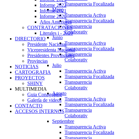
Transparencia Focalizada
Informe 2022
Mayo
Informe 2021
Transparencia Activa
Informe 2020
Transparencia Focalizada
Años Anteriores
Transparencia
CONTRATACIONES
Colaborativ
Literales i - 2020
Junio
DIRECTORIO
Transparencia Activa
Presidente Nacional
Transparencia Focalizada
Vicepresidenta Nacional
Transparencia
Presidentes Provinciales
Colaborativ
Provincias
Julio
NOTICIAS
Transparencia Activa
CARTOGRAFIA
Transparencia Focalizada
PROYECTOS
Transparencia
SHINY
Colaborativ
MULTIMEDIA
Agosto
Guia Conagopare
Transparencia Activa
Galería de videos
Transparencia Focalizada
CONTACTO
Transparencia
ACCESOS INTERNOS
Colaborativ
Septiembre
Transparencia Activa
Transparencia Focalizada
Transparencia