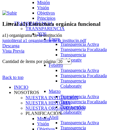
Misión
Visión
Objetivos
Principios
TRANSPARENCIA
Literal a1) Estructura orgánica funcional
TRANSPARENCIA
2026
a1) organigrama de la institución
Enero
junioliteral a1 organigrama de la institucin.pdf
Transparencia Activa
Descarga
Transparencia Focalizada
Vista Previa
Transparencia
Colaborativ
Cantidad de ítems por página
Febrero
Transparencia Activa
Transparencia Focalizada
Back to top
Transparencia
Colaborativ
INICIO
Marzo
NOSOTROS
Transparencia Activa
NUESTRA INSTITUCIÓN
Transparencia Focalizada
NUESTRA HISTORIA
Transparencia
NUESTRA ORGANIZACIÓN
Colaborativ
PLANIFICACIÓN
Abril
Misión
Transparencia Activa
Visión
Transparencia
Objetivos