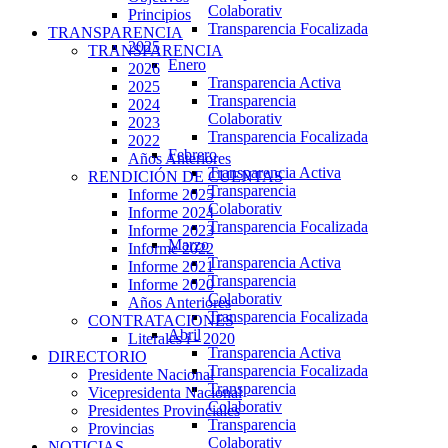
Colaborativ
Principios
Transparencia Focalizada
TRANSPARENCIA
2025
TRANSPARENCIA
Enero
2026
Transparencia Activa
2025
Transparencia
2024
Colaborativ
2023
Transparencia Focalizada
2022
Febrero
Años Anteriores
Transparencia Activa
RENDICIÓN DE CUENTAS
Transparencia
Informe 2025
Colaborativ
Informe 2024
Transparencia Focalizada
Informe 2023
Marzo
Informe 2022
Transparencia Activa
Informe 2021
Transparencia
Informe 2020
Colaborativ
Años Anteriores
Transparencia Focalizada
CONTRATACIONES
Abril
Literales i - 2020
Transparencia Activa
DIRECTORIO
Transparencia Focalizada
Presidente Nacional
Transparencia
Vicepresidenta Nacional
Colaborativ
Presidentes Provinciales
Transparencia
Provincias
Colaborativ
NOTICIAS