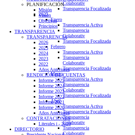
Colaborativ
PLANIFICACIÓN
Transparencia Focalizada
Misión
2025
Visión
Enero
Objetivos
Transparencia Activa
Principios
Transparencia
TRANSPARENCIA
Colaborativ
TRANSPARENCIA
Transparencia Focalizada
2026
Febrero
2025
Transparencia Activa
2024
Transparencia
2023
Colaborativ
2022
Transparencia Focalizada
Años Anteriores
Marzo
RENDICIÓN DE CUENTAS
Transparencia Activa
Informe 2025
Transparencia
Informe 2024
Colaborativ
Informe 2023
Transparencia Focalizada
Informe 2022
Abril
Informe 2021
Transparencia Activa
Informe 2020
Transparencia Focalizada
Años Anteriores
Transparencia
CONTRATACIONES
Colaborativ
Literales i - 2020
Transparencia
DIRECTORIO
Colaborativ
Presidente Nacional