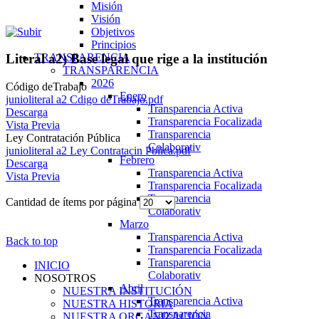
Misión
Visión
Objetivos
Principios
TRANSPARENCIA
Literal a2) Base legal que rige a la institución
TRANSPARENCIA
2026
Código deTrabajo
Enero
junioliteral a2 Cdigo deTrabajo.pdf
Transparencia Activa
Descarga
Transparencia Focalizada
Vista Previa
Transparencia
Ley Contratación Pública
Colaborativ
junioliteral a2 Ley Contratacin Pblica.pdf
Febrero
Descarga
Transparencia Activa
Vista Previa
Transparencia Focalizada
Transparencia
Cantidad de ítems por página
Colaborativ
Marzo
Transparencia Activa
Back to top
Transparencia Focalizada
Transparencia
INICIO
Colaborativ
NOSOTROS
Abril
NUESTRA INSTITUCIÓN
Transparencia Activa
NUESTRA HISTORIA
Transparencia
NUESTRA ORGANIZACIÓN