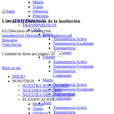
Misión
Visión
Objetivos
Principios
TRANSPARENCIA
Literal b1) Directorio de la institución
TRANSPARENCIA
2026
b1) Directorio de la institución
Enero
junioliteral b1 Directorio de la institucin.pdf
Transparencia Activa
Descarga
Transparencia Focalizada
Vista Previa
Transparencia
Colaborativ
Cantidad de ítems por página
Febrero
Transparencia Activa
Transparencia Focalizada
Back to top
Transparencia
Colaborativ
INICIO
Marzo
NOSOTROS
Transparencia Activa
NUESTRA INSTITUCIÓN
Transparencia Focalizada
NUESTRA HISTORIA
Transparencia
NUESTRA ORGANIZACIÓN
Colaborativ
PLANIFICACIÓN
Abril
Misión
Transparencia Activa
Visión
Transparencia
Objetivos