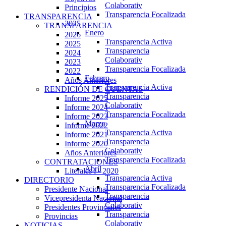
Colaborativ
Principios
Transparencia Focalizada
TRANSPARENCIA
2025
TRANSPARENCIA
Enero
2026
Transparencia Activa
2025
Transparencia
2024
Colaborativ
2023
Transparencia Focalizada
2022
Febrero
Años Anteriores
Transparencia Activa
RENDICIÓN DE CUENTAS
Transparencia
Informe 2025
Colaborativ
Informe 2024
Transparencia Focalizada
Informe 2023
Marzo
Informe 2022
Transparencia Activa
Informe 2021
Transparencia
Informe 2020
Colaborativ
Años Anteriores
Transparencia Focalizada
CONTRATACIONES
Abril
Literales i - 2020
Transparencia Activa
DIRECTORIO
Transparencia Focalizada
Presidente Nacional
Transparencia
Vicepresidenta Nacional
Colaborativ
Presidentes Provinciales
Transparencia
Provincias
Colaborativ
NOTICIAS