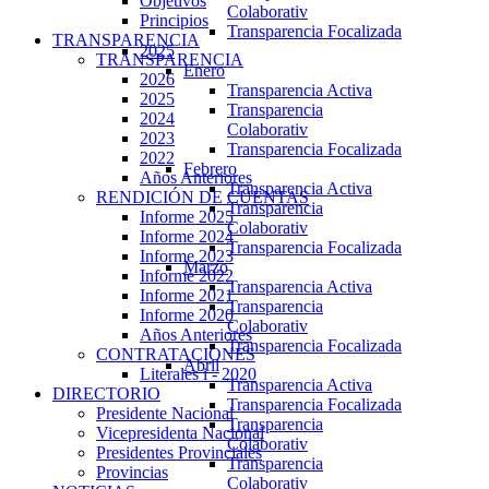
Objetivos
Colaborativ
Principios
Transparencia Focalizada
TRANSPARENCIA
2025
TRANSPARENCIA
Enero
2026
Transparencia Activa
2025
Transparencia
2024
Colaborativ
2023
Transparencia Focalizada
2022
Febrero
Años Anteriores
Transparencia Activa
RENDICIÓN DE CUENTAS
Transparencia
Informe 2025
Colaborativ
Informe 2024
Transparencia Focalizada
Informe 2023
Marzo
Informe 2022
Transparencia Activa
Informe 2021
Transparencia
Informe 2020
Colaborativ
Años Anteriores
Transparencia Focalizada
CONTRATACIONES
Abril
Literales i - 2020
Transparencia Activa
DIRECTORIO
Transparencia Focalizada
Presidente Nacional
Transparencia
Vicepresidenta Nacional
Colaborativ
Presidentes Provinciales
Transparencia
Provincias
Colaborativ