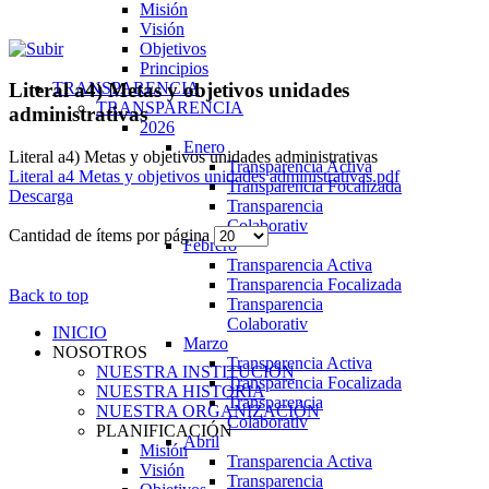
Misión
Visión
Objetivos
Principios
TRANSPARENCIA
Literal a4) Metas y objetivos unidades
TRANSPARENCIA
administrativas
2026
Enero
Literal a4) Metas y objetivos unidades administrativas
Transparencia Activa
Literal a4 Metas y objetivos unidades administrativas.pdf
Transparencia Focalizada
Descarga
Transparencia
Colaborativ
Cantidad de ítems por página
Febrero
Transparencia Activa
Transparencia Focalizada
Back to top
Transparencia
Colaborativ
INICIO
Marzo
NOSOTROS
Transparencia Activa
NUESTRA INSTITUCIÓN
Transparencia Focalizada
NUESTRA HISTORIA
Transparencia
NUESTRA ORGANIZACIÓN
Colaborativ
PLANIFICACIÓN
Abril
Misión
Transparencia Activa
Visión
Transparencia