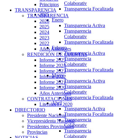
Colaborativ
Principios
Transparencia Focalizada
TRANSPARENCIA
2025
TRANSPARENCIA
Enero
2026
Transparencia Activa
2025
Transparencia
2024
Colaborativ
2023
Transparencia Focalizada
2022
Febrero
Años Anteriores
Transparencia Activa
RENDICIÓN DE CUENTAS
Transparencia
Informe 2025
Colaborativ
Informe 2024
Transparencia Focalizada
Informe 2023
Marzo
Informe 2022
Transparencia Activa
Informe 2021
Transparencia
Informe 2020
Colaborativ
Años Anteriores
Transparencia Focalizada
CONTRATACIONES
Abril
Literales i - 2020
Transparencia Activa
DIRECTORIO
Transparencia Focalizada
Presidente Nacional
Transparencia
Vicepresidenta Nacional
Colaborativ
Presidentes Provinciales
Transparencia
Provincias
Colaborativ
NOTICIAS