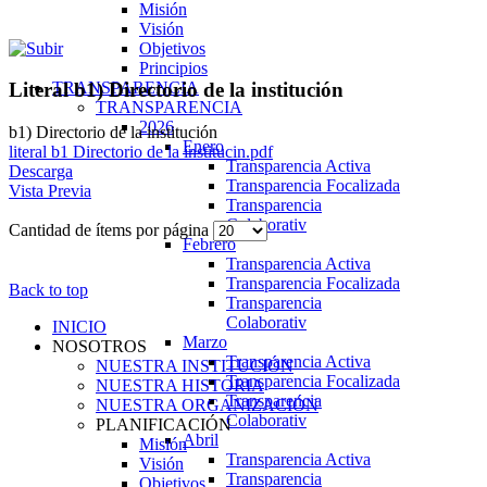
Misión
Visión
Objetivos
Principios
TRANSPARENCIA
Literal b1) Directorio de la institución
TRANSPARENCIA
2026
b1) Directorio de la institución
Enero
literal b1 Directorio de la institucin.pdf
Transparencia Activa
Descarga
Transparencia Focalizada
Vista Previa
Transparencia
Colaborativ
Cantidad de ítems por página
Febrero
Transparencia Activa
Transparencia Focalizada
Back to top
Transparencia
Colaborativ
INICIO
Marzo
NOSOTROS
Transparencia Activa
NUESTRA INSTITUCIÓN
Transparencia Focalizada
NUESTRA HISTORIA
Transparencia
NUESTRA ORGANIZACIÓN
Colaborativ
PLANIFICACIÓN
Abril
Misión
Transparencia Activa
Visión
Transparencia
Objetivos