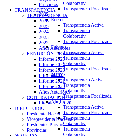
Colaborativ
Principios
Transparencia Focalizada
TRANSPARENCIA
2025
TRANSPARENCIA
Enero
2026
Transparencia Activa
2025
Transparencia
2024
Colaborativ
2023
Transparencia Focalizada
2022
Febrero
Años Anteriores
Transparencia Activa
RENDICIÓN DE CUENTAS
Transparencia
Informe 2025
Colaborativ
Informe 2024
Transparencia Focalizada
Informe 2023
Marzo
Informe 2022
Transparencia Activa
Informe 2021
Transparencia
Informe 2020
Colaborativ
Años Anteriores
Transparencia Focalizada
CONTRATACIONES
Abril
Literales i - 2020
Transparencia Activa
DIRECTORIO
Transparencia Focalizada
Presidente Nacional
Transparencia
Vicepresidenta Nacional
Colaborativ
Presidentes Provinciales
Transparencia
Provincias
Colaborativ
NOTICIAS