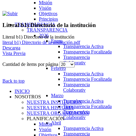
Misión
Visión
Objetivos
Principios
TRANSPARENCIA
Literal b1) Directorio de la institución
TRANSPARENCIA
2026
Literal b1) Directorio de la institución
Enero
literal b1) Directorio de la institución.pdf
Transparencia Activa
Descarga
Transparencia Focalizada
Vista Previa
Transparencia
Colaborativ
Cantidad de ítems por página
Febrero
Transparencia Activa
Transparencia Focalizada
Back to top
Transparencia
Colaborativ
INICIO
Marzo
NOSOTROS
Transparencia Activa
NUESTRA INSTITUCIÓN
Transparencia Focalizada
NUESTRA HISTORIA
Transparencia
NUESTRA ORGANIZACIÓN
Colaborativ
PLANIFICACIÓN
Abril
Misión
Transparencia Activa
Visión
Transparencia
Objetivos