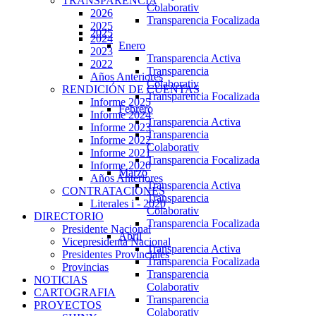
TRANSPARENCIA
Colaborativ
2026
Transparencia Focalizada
2025
2025
2024
Enero
2023
Transparencia Activa
2022
Transparencia
Años Anteriores
Colaborativ
RENDICIÓN DE CUENTAS
Transparencia Focalizada
Informe 2025
Febrero
Informe 2024
Transparencia Activa
Informe 2023
Transparencia
Informe 2022
Colaborativ
Informe 2021
Transparencia Focalizada
Informe 2020
Marzo
Años Anteriores
Transparencia Activa
CONTRATACIONES
Transparencia
Literales i - 2020
Colaborativ
DIRECTORIO
Transparencia Focalizada
Presidente Nacional
Abril
Vicepresidenta Nacional
Transparencia Activa
Presidentes Provinciales
Transparencia Focalizada
Provincias
Transparencia
NOTICIAS
Colaborativ
CARTOGRAFIA
Transparencia
PROYECTOS
Colaborativ