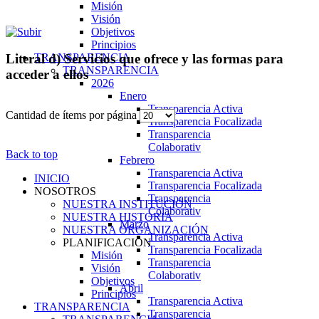
Misión
Visión
Objetivos
Principios
TRANSPARENCIA
Literal d) Servicios que ofrece y las formas para
TRANSPARENCIA
acceder a ellos
2026
Enero
Transparencia Activa
Cantidad de ítems por página
Transparencia Focalizada
Transparencia
Colaborativ
Back to top
Febrero
Transparencia Activa
INICIO
Transparencia Focalizada
NOSOTROS
Transparencia
NUESTRA INSTITUCIÓN
Colaborativ
NUESTRA HISTORIA
Marzo
NUESTRA ORGANIZACIÓN
Transparencia Activa
PLANIFICACIÓN
Transparencia Focalizada
Misión
Transparencia
Visión
Colaborativ
Objetivos
Abril
Principios
Transparencia Activa
TRANSPARENCIA
Transparencia