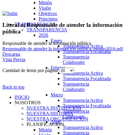
Misión
Visión
Objetivos
Principios
TRANSPARENCIA
Literal o) Responsable de atender la información
TRANSPARENCIA
pública
2026
Enero
Responsable de atender la información pública
Transparencia Activa
Responsable de atender la información pública_agosto2016.pdf
Transparencia Focalizada
Descarga
Transparencia
Vista Previa
Colaborativ
Febrero
Cantidad de ítems por página
Transparencia Activa
Transparencia Focalizada
Transparencia
Back to top
Colaborativ
Marzo
INICIO
Transparencia Activa
NOSOTROS
Transparencia Focalizada
NUESTRA INSTITUCIÓN
Transparencia
NUESTRA HISTORIA
Colaborativ
NUESTRA ORGANIZACIÓN
Abril
PLANIFICACIÓN
Transparencia Activa
Misión
Transparencia