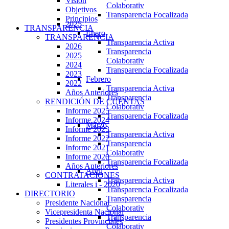
Visión
Colaborativ
Objetivos
Transparencia Focalizada
Principios
2025
TRANSPARENCIA
Enero
TRANSPARENCIA
Transparencia Activa
2026
Transparencia
2025
Colaborativ
2024
Transparencia Focalizada
2023
Febrero
2022
Transparencia Activa
Años Anteriores
Transparencia
RENDICIÓN DE CUENTAS
Colaborativ
Informe 2025
Transparencia Focalizada
Informe 2024
Marzo
Informe 2023
Transparencia Activa
Informe 2022
Transparencia
Informe 2021
Colaborativ
Informe 2020
Transparencia Focalizada
Años Anteriores
Abril
CONTRATACIONES
Transparencia Activa
Literales i - 2020
Transparencia Focalizada
DIRECTORIO
Transparencia
Presidente Nacional
Colaborativ
Vicepresidenta Nacional
Transparencia
Presidentes Provinciales
Colaborativ