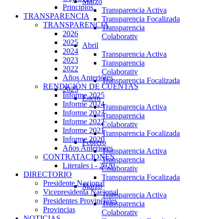
Marzo
Principios
Transparencia Activa
TRANSPARENCIA
Transparencia Focalizada
TRANSPARENCIA
Transparencia
2026
Colaborativ
2025
Abril
2024
Transparencia Activa
2023
Transparencia
2022
Colaborativ
Años Anteriores
Transparencia Focalizada
RENDICIÓN DE CUENTAS
2025
Informe 2025
Enero
Informe 2024
Transparencia Activa
Informe 2023
Transparencia
Informe 2022
Colaborativ
Informe 2021
Transparencia Focalizada
Informe 2020
Febrero
Años Anteriores
Transparencia Activa
CONTRATACIONES
Transparencia
Literales i - 2020
Colaborativ
DIRECTORIO
Transparencia Focalizada
Presidente Nacional
Marzo
Vicepresidenta Nacional
Transparencia Activa
Presidentes Provinciales
Transparencia
Provincias
Colaborativ
NOTICIAS