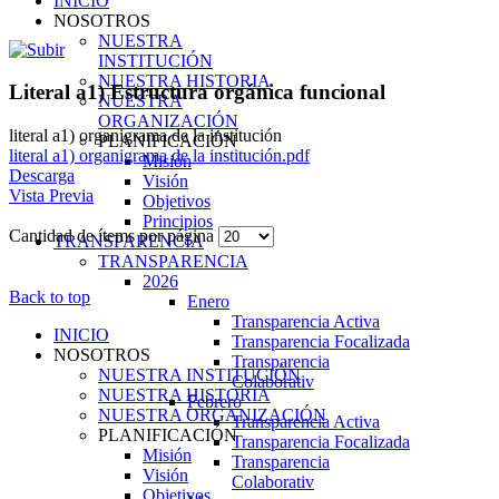
INICIO
NOSOTROS
NUESTRA
INSTITUCIÓN
NUESTRA HISTORIA
Literal a1) Estructura orgánica funcional
NUESTRA
ORGANIZACIÓN
literal a1) organigrama de la institución
PLANIFICACIÓN
literal a1) organigrama de la institución.pdf
Misión
Descarga
Visión
Vista Previa
Objetivos
Principios
Cantidad de ítems por página
TRANSPARENCIA
TRANSPARENCIA
2026
Back to top
Enero
Transparencia Activa
INICIO
Transparencia Focalizada
NOSOTROS
Transparencia
NUESTRA INSTITUCIÓN
Colaborativ
NUESTRA HISTORIA
Febrero
NUESTRA ORGANIZACIÓN
Transparencia Activa
PLANIFICACIÓN
Transparencia Focalizada
Misión
Transparencia
Visión
Colaborativ
Objetivos