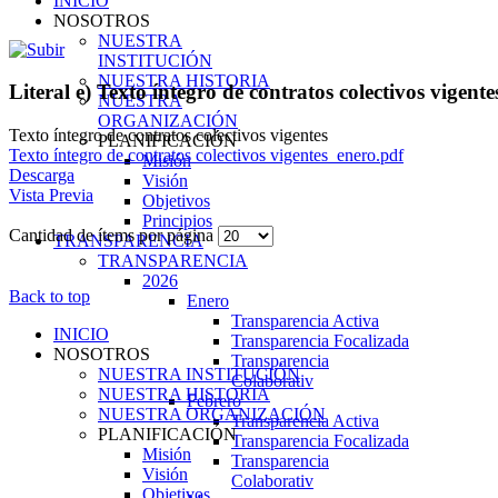
INICIO
NOSOTROS
NUESTRA
INSTITUCIÓN
NUESTRA HISTORIA
Literal e) Texto íntegro de contratos colectivos vigente
NUESTRA
ORGANIZACIÓN
Texto íntegro de contratos colectivos vigentes
PLANIFICACIÓN
Texto íntegro de contratos colectivos vigentes_enero.pdf
Misión
Descarga
Visión
Vista Previa
Objetivos
Principios
Cantidad de ítems por página
TRANSPARENCIA
TRANSPARENCIA
2026
Back to top
Enero
Transparencia Activa
INICIO
Transparencia Focalizada
NOSOTROS
Transparencia
NUESTRA INSTITUCIÓN
Colaborativ
NUESTRA HISTORIA
Febrero
NUESTRA ORGANIZACIÓN
Transparencia Activa
PLANIFICACIÓN
Transparencia Focalizada
Misión
Transparencia
Visión
Colaborativ
Objetivos