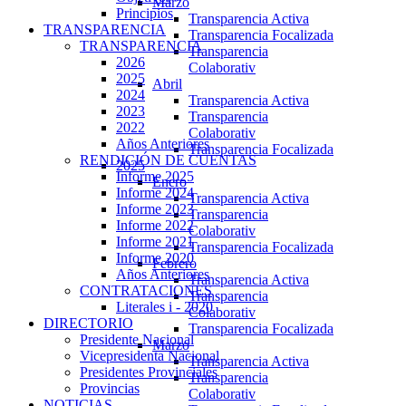
Marzo
Principios
Transparencia Activa
TRANSPARENCIA
Transparencia Focalizada
TRANSPARENCIA
Transparencia
2026
Colaborativ
2025
Abril
2024
Transparencia Activa
2023
Transparencia
2022
Colaborativ
Años Anteriores
Transparencia Focalizada
RENDICIÓN DE CUENTAS
2025
Informe 2025
Enero
Informe 2024
Transparencia Activa
Informe 2023
Transparencia
Informe 2022
Colaborativ
Informe 2021
Transparencia Focalizada
Informe 2020
Febrero
Años Anteriores
Transparencia Activa
CONTRATACIONES
Transparencia
Literales i - 2020
Colaborativ
DIRECTORIO
Transparencia Focalizada
Presidente Nacional
Marzo
Vicepresidenta Nacional
Transparencia Activa
Presidentes Provinciales
Transparencia
Provincias
Colaborativ
NOTICIAS