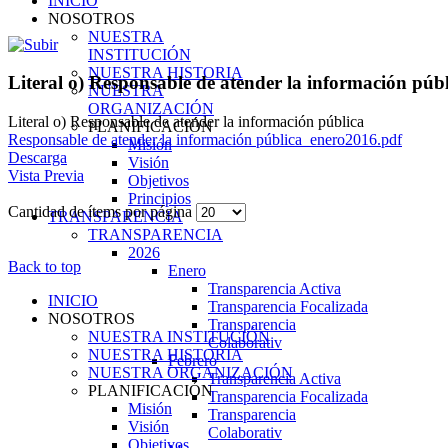
INICIO
NOSOTROS
NUESTRA
INSTITUCIÓN
NUESTRA HISTORIA
Literal o) Responsable de atender la información púb
NUESTRA
ORGANIZACIÓN
Literal o) Responsable de atender la información pública
PLANIFICACIÓN
Responsable de atender la información pública_enero2016.pdf
Misión
Descarga
Visión
Vista Previa
Objetivos
Principios
Cantidad de ítems por página
TRANSPARENCIA
TRANSPARENCIA
2026
Back to top
Enero
Transparencia Activa
INICIO
Transparencia Focalizada
NOSOTROS
Transparencia
NUESTRA INSTITUCIÓN
Colaborativ
NUESTRA HISTORIA
Febrero
NUESTRA ORGANIZACIÓN
Transparencia Activa
PLANIFICACIÓN
Transparencia Focalizada
Misión
Transparencia
Visión
Colaborativ
Objetivos