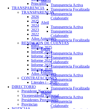
Marzo
Principios
Transparencia Activa
TRANSPARENCIA
Transparencia Focalizada
TRANSPARENCIA
Transparencia
2026
Colaborativ
2025
Abril
2024
Transparencia Activa
2023
Transparencia
2022
Colaborativ
Años Anteriores
Transparencia Focalizada
RENDICIÓN DE CUENTAS
2025
Informe 2025
Enero
Informe 2024
Transparencia Activa
Informe 2023
Transparencia
Informe 2022
Colaborativ
Informe 2021
Transparencia Focalizada
Informe 2020
Febrero
Años Anteriores
Transparencia Activa
CONTRATACIONES
Transparencia
Literales i - 2020
Colaborativ
DIRECTORIO
Transparencia Focalizada
Presidente Nacional
Marzo
Vicepresidenta Nacional
Transparencia Activa
Presidentes Provinciales
Transparencia
Provincias
Colaborativ
NOTICIAS