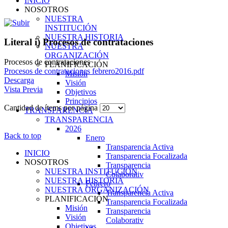
INICIO
NOSOTROS
NUESTRA
INSTITUCIÓN
NUESTRA HISTORIA
Literal i) Procesos de contrataciones
NUESTRA
ORGANIZACIÓN
Procesos de contrataciones
PLANIFICACIÓN
Procesos de contrataciones febrero2016.pdf
Misión
Descarga
Visión
Vista Previa
Objetivos
Principios
Cantidad de ítems por página
TRANSPARENCIA
TRANSPARENCIA
2026
Back to top
Enero
Transparencia Activa
INICIO
Transparencia Focalizada
NOSOTROS
Transparencia
NUESTRA INSTITUCIÓN
Colaborativ
NUESTRA HISTORIA
Febrero
NUESTRA ORGANIZACIÓN
Transparencia Activa
PLANIFICACIÓN
Transparencia Focalizada
Misión
Transparencia
Visión
Colaborativ
Objetivos