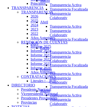
Marzo
Principios
Transparencia Activa
TRANSPARENCIA
Transparencia Focalizada
TRANSPARENCIA
Transparencia
2026
Colaborativ
2025
Abril
2024
Transparencia Activa
2023
Transparencia
2022
Colaborativ
Años Anteriores
Transparencia Focalizada
RENDICIÓN DE CUENTAS
2025
Informe 2025
Enero
Informe 2024
Transparencia Activa
Informe 2023
Transparencia
Informe 2022
Colaborativ
Informe 2021
Transparencia Focalizada
Informe 2020
Febrero
Años Anteriores
Transparencia Activa
CONTRATACIONES
Transparencia
Literales i - 2020
Colaborativ
DIRECTORIO
Transparencia Focalizada
Presidente Nacional
Marzo
Vicepresidenta Nacional
Transparencia Activa
Presidentes Provinciales
Transparencia
Provincias
Colaborativ
NOTICIAS