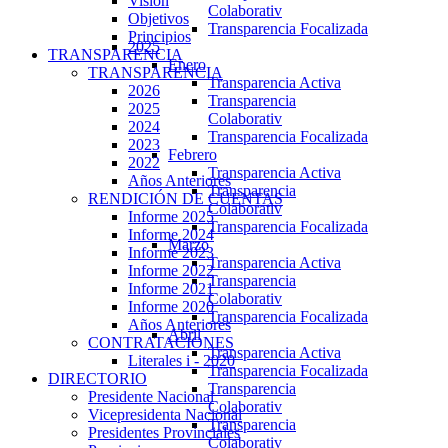
Visión
Colaborativ
Objetivos
Transparencia Focalizada
Principios
2025
TRANSPARENCIA
Enero
TRANSPARENCIA
Transparencia Activa
2026
Transparencia
2025
Colaborativ
2024
Transparencia Focalizada
2023
Febrero
2022
Transparencia Activa
Años Anteriores
Transparencia
RENDICIÓN DE CUENTAS
Colaborativ
Informe 2025
Transparencia Focalizada
Informe 2024
Marzo
Informe 2023
Transparencia Activa
Informe 2022
Transparencia
Informe 2021
Colaborativ
Informe 2020
Transparencia Focalizada
Años Anteriores
Abril
CONTRATACIONES
Transparencia Activa
Literales i - 2020
Transparencia Focalizada
DIRECTORIO
Transparencia
Presidente Nacional
Colaborativ
Vicepresidenta Nacional
Transparencia
Presidentes Provinciales
Colaborativ