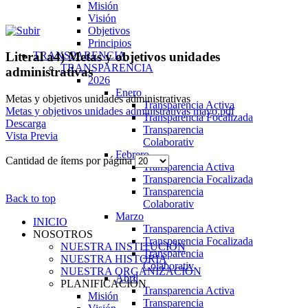
Misión
Visión
Objetivos
Principios
TRANSPARENCIA
Literal a4) Metas y objetivos unidades
TRANSPARENCIA
administrativas
2026
Enero
Metas y objetivos unidades administrativas
Transparencia Activa
Metas y objetivos unidades administrativas mayo.pdf
Transparencia Focalizada
Descarga
Transparencia
Vista Previa
Colaborativ
Febrero
Cantidad de ítems por página
Transparencia Activa
Transparencia Focalizada
Transparencia
Back to top
Colaborativ
Marzo
INICIO
Transparencia Activa
NOSOTROS
Transparencia Focalizada
NUESTRA INSTITUCIÓN
Transparencia
NUESTRA HISTORIA
Colaborativ
NUESTRA ORGANIZACIÓN
Abril
PLANIFICACIÓN
Transparencia Activa
Misión
Transparencia