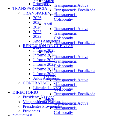
Marzo
Principios
Transparencia Activa
TRANSPARENCIA
Transparencia Focalizada
TRANSPARENCIA
Transparencia
2026
Colaborativ
2025
Abril
2024
Transparencia Activa
2023
Transparencia
2022
Colaborativ
Años Anteriores
Transparencia Focalizada
RENDICIÓN DE CUENTAS
2025
Informe 2025
Enero
Informe 2024
Transparencia Activa
Informe 2023
Transparencia
Informe 2022
Colaborativ
Informe 2021
Transparencia Focalizada
Informe 2020
Febrero
Años Anteriores
Transparencia Activa
CONTRATACIONES
Transparencia
Literales i - 2020
Colaborativ
DIRECTORIO
Transparencia Focalizada
Presidente Nacional
Marzo
Vicepresidenta Nacional
Transparencia Activa
Presidentes Provinciales
Transparencia
Provincias
Colaborativ
NOTICIAS