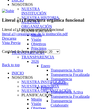
INICIO
NOSOTROS
NUESTRA
INSTITUCIÓN
NUESTRA HISTORIA
Literal a1) Estructura orgánica funcional
NUESTRA
ORGANIZACIÓN
Literal a1) Estructura orgánica funcional
PLANIFICACIÓN
literal a1) organigrama de la institución.pdf
Misión
Descarga
Visión
Vista Previa
Objetivos
Principios
Cantidad de ítems por página
TRANSPARENCIA
TRANSPARENCIA
2026
Back to top
Enero
Transparencia Activa
INICIO
Transparencia Focalizada
NOSOTROS
Transparencia
NUESTRA INSTITUCIÓN
Colaborativ
NUESTRA HISTORIA
Febrero
NUESTRA ORGANIZACIÓN
Transparencia Activa
PLANIFICACIÓN
Transparencia Focalizada
Misión
Transparencia
Visión
Colaborativ
Objetivos