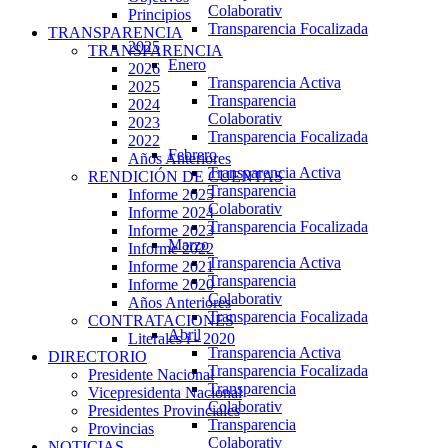
Colaborativ
Principios
Transparencia Focalizada
TRANSPARENCIA
2025
TRANSPARENCIA
Enero
2026
Transparencia Activa
2025
Transparencia
2024
Colaborativ
2023
Transparencia Focalizada
2022
Febrero
Años Anteriores
Transparencia Activa
RENDICIÓN DE CUENTAS
Transparencia
Informe 2025
Colaborativ
Informe 2024
Transparencia Focalizada
Informe 2023
Marzo
Informe 2022
Transparencia Activa
Informe 2021
Transparencia
Informe 2020
Colaborativ
Años Anteriores
Transparencia Focalizada
CONTRATACIONES
Abril
Literales i - 2020
Transparencia Activa
DIRECTORIO
Transparencia Focalizada
Presidente Nacional
Transparencia
Vicepresidenta Nacional
Colaborativ
Presidentes Provinciales
Transparencia
Provincias
Colaborativ
NOTICIAS