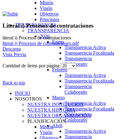
Misión
Visión
Objetivos
Principios
TRANSPARENCIA
Literal i) Procesos de contrataciones
TRANSPARENCIA
2026
literal i) Procesos de contrataciones
Enero
literal i) Procesos de contrataciones.pdf
Transparencia Activa
Descarga
Transparencia Focalizada
Vista Previa
Transparencia
Colaborativ
Cantidad de ítems por página
Febrero
Transparencia Activa
Transparencia Focalizada
Back to top
Transparencia
Colaborativ
INICIO
Marzo
NOSOTROS
Transparencia Activa
NUESTRA INSTITUCIÓN
Transparencia Focalizada
NUESTRA HISTORIA
Transparencia
NUESTRA ORGANIZACIÓN
Colaborativ
PLANIFICACIÓN
Abril
Misión
Transparencia Activa
Visión
Transparencia
Objetivos