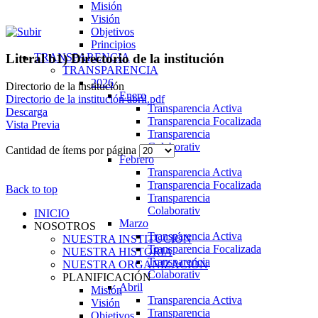
Misión
Visión
Objetivos
Principios
TRANSPARENCIA
Literal b1) Directorio de la institución
TRANSPARENCIA
2026
Directorio de la institución
Enero
Directorio de la institución abril.pdf
Transparencia Activa
Descarga
Transparencia Focalizada
Vista Previa
Transparencia
Colaborativ
Cantidad de ítems por página
Febrero
Transparencia Activa
Transparencia Focalizada
Back to top
Transparencia
Colaborativ
INICIO
Marzo
NOSOTROS
Transparencia Activa
NUESTRA INSTITUCIÓN
Transparencia Focalizada
NUESTRA HISTORIA
Transparencia
NUESTRA ORGANIZACIÓN
Colaborativ
PLANIFICACIÓN
Abril
Misión
Transparencia Activa
Visión
Transparencia
Objetivos