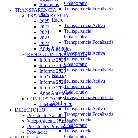
Colaborativ
Principios
Transparencia Focalizada
TRANSPARENCIA
2025
TRANSPARENCIA
Enero
2026
Transparencia Activa
2025
Transparencia
2024
Colaborativ
2023
Transparencia Focalizada
2022
Febrero
Años Anteriores
Transparencia Activa
RENDICIÓN DE CUENTAS
Transparencia
Informe 2025
Colaborativ
Informe 2024
Transparencia Focalizada
Informe 2023
Marzo
Informe 2022
Transparencia Activa
Informe 2021
Transparencia
Informe 2020
Colaborativ
Años Anteriores
Transparencia Focalizada
CONTRATACIONES
Abril
Literales i - 2020
Transparencia Activa
DIRECTORIO
Transparencia Focalizada
Presidente Nacional
Transparencia
Vicepresidenta Nacional
Colaborativ
Presidentes Provinciales
Transparencia
Provincias
Colaborativ
NOTICIAS